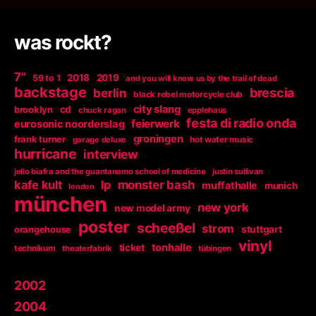
was rockt?
7"
2018
2019
59 to 1
and you will know us by the trail of dead
backstage
berlin
brescia
black rebel motorcycle club
city slang
brooklyn
cd
chuck ragan
epplehaus
festa di radio onda
feierwerk
eurosonic noorderslag
groningen
frank turner
garage deluxe
hot water music
hurricane
interview
jello biafra and the guantanamo school of medicine
justin sullivan
kafe kult
lp
monster bash
muffathalle
munich
london
münchen
new york
new model army
poster
scheeßel
strom
orangehouse
stuttgart
vinyl
tonhalle
ticket
technikum
theaterfabrik
tübingen
2002
2004