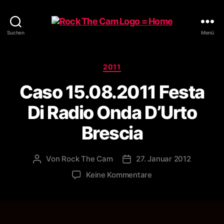
Rock
Suchen
Menü
The
Cam
Kategorien
2011
Caso 15.08.2011 Festa
Di Radio Onda D’Urto
Brescia
Von
Rock The Cam
27. Januar 2012
Beitragsautor
Veröffentlichungsdatum
zu
Keine Kommentare
Caso
15.08.2011
Festa
Di