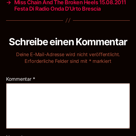
→
Miss Chain And The Broken Heels 15.08.2011
Festa Di Radio Onda D’Urto Brescia
Schreibe einen Kommentar
Deine E-Mail-Adresse wird nicht veröffentlicht.
Erforderliche Felder sind mit
*
markiert
Kommentar
*