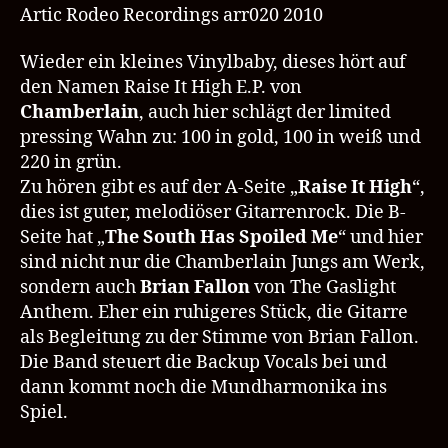
High
Artic Rodeo Recordings arr020 2010
–
Artic
Wieder ein kleines Vinylbaby, dieses hört auf
Rodeo
den Namen Raise It High E.P. von
Recordings
Chamberlain
, auch hier schlägt der limited
pressing Wahn zu: 100 in gold, 100 in weiß und
220 in grün.
Zu hören gibt es auf der A-Seite „
Raise It High
“,
dies ist guter, melodiöser Gitarrenrock. Die B-
Seite hat „
The South Has Spoiled Me
“ und hier
sind nicht nur die Chamberlain Jungs am Werk,
sondern auch
Brian Fallon
von The Gaslight
Anthem. Eher ein ruhigeres Stück, die Gitarre
als Begleitung zu der Stimme von Brian Fallon.
Die Band steuert die Backup Vocals bei und
dann kommt noch die Mundharmonika ins
Spiel.