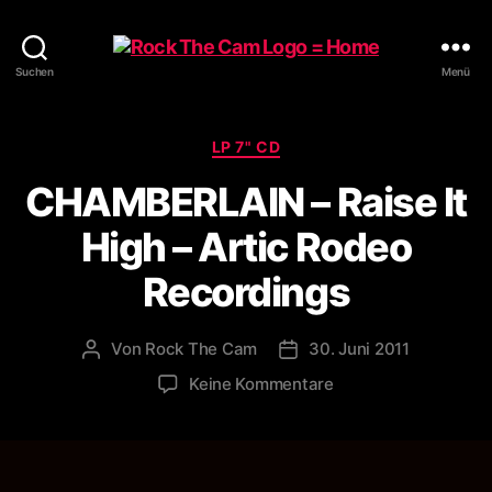
Rock
Suchen
Menü
The
Cam
Kategorien
LP 7" CD
CHAMBERLAIN – Raise It
High – Artic Rodeo
Recordings
Von
Rock The Cam
30. Juni 2011
Beitragsautor
Veröffentlichungsdatum
zu
Keine Kommentare
CHAMBERLAIN
–
Raise
It