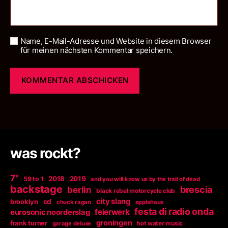
Name, E-Mail-Adresse und Website in diesem Browser
für meinen nächsten Kommentar speichern.
was rockt?
7"
2018
2019
59 to 1
and you will know us by the trail of dead
backstage
berlin
brescia
black rebel motorcycle club
city slang
brooklyn
cd
chuck ragan
epplehaus
festa di radio onda
feierwerk
eurosonic noorderslag
groningen
frank turner
garage deluxe
hot water music