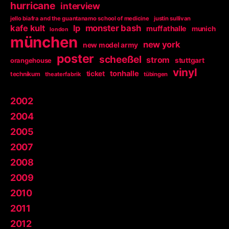
hurricane
interview
jello biafra and the guantanamo school of medicine
justin sullivan
kafe kult
lp
monster bash
muffathalle
munich
london
münchen
new york
new model army
poster
scheeßel
strom
orangehouse
stuttgart
vinyl
tonhalle
ticket
technikum
theaterfabrik
tübingen
2002
2004
2005
2007
2008
2009
2010
2011
2012