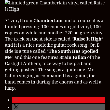
7“ vinyl from
Chamberlain
and of course it is a
limited pressing: 100 copies on gold vinyl, 100
copies on white and another 220 on green vinyl.
The track on the A side is called “
Raise It High
”
and it is a nice melodic guitar rock song. On B
side is a tune called “
The South Has Spoiled
Me
” and this one features
Brain Fallon
of The
Gaslight Anthem, nice way to help a band
getting pushed. The song is a quite one. Mr.
Fallon singing accompanied by a guitar, the
band comes in during the chorus and as well a
harp.