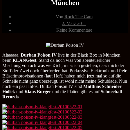
München
Beitragsautor
Von
Rock The Cam
Veröffentlichungsdatum
2. März 2011
zu
Keine Kommentare
Durban
Poison
IV
22.05.2010
KLANGfest
Ahaaaaa,
Durban Poison IV
live in der Black Box in München
München
beim
KLANGfest
. Stand da noch was von abenteuerlicher
Mischung von ach was weiß ich, muss ich gestehen, dass mich der
Stoff der Zwei doch überfordert hat. Perkussive Elektronik und freie
Bläserimprovisationen (laut Heft) haben mich jetzt mal so auf die
Schnelle nicht ganz überzeugt, ist wohl nicht meine Schublade. Nun
noch ein paar Infos: Durban Poison IV sind
Matthias Schneider-
Hollek
und
Klaus Burger
und die Platten gibt es auf
Schneeball
Records
.