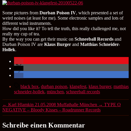
Some pictures from
Durban Poison IV
, which presented a set of
weird noises (at least for me). Some electronic samples and lots of
different wind instruments.
How did you like it? To tell the truth, this really challenged me, not
really my cup of tea.
By the way you can get their music on
Schneeball Records
and
Durban Poison IV are
Klaus Burger
and
Matthias Schneider-
Hollek
.
Schlagwörter
black box
,
durban poison
,
klangfest
,
klaus burger
,
matthias
schneider-hollek
,
münchen
,
schneeball records
←
Karl Hlamkin 21.05.2008 Muffathalle München
→
TYPE O
NEGATIVE – Bloody Kisses – Roadrunner Records
Schreibe einen Kommentar