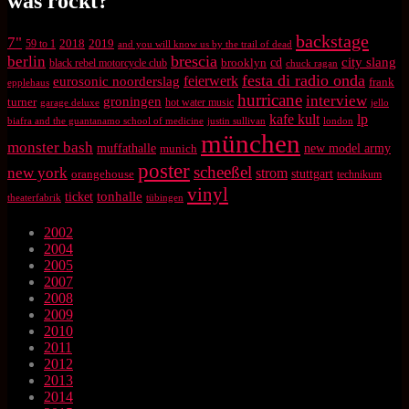
was rockt?
backstage
7"
2018
2019
59 to 1
and you will know us by the trail of dead
brescia
berlin
city slang
brooklyn
cd
black rebel motorcycle club
chuck ragan
festa di radio onda
feierwerk
eurosonic noorderslag
frank
epplehaus
hurricane
interview
groningen
turner
hot water music
garage deluxe
jello
kafe kult
lp
biafra and the guantanamo school of medicine
justin sullivan
london
münchen
monster bash
muffathalle
munich
new model army
poster
scheeßel
new york
strom
orangehouse
stuttgart
technikum
vinyl
tonhalle
ticket
theaterfabrik
tübingen
2002
2004
2005
2007
2008
2009
2010
2011
2012
2013
2014