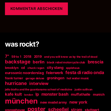
was rockt?
7"
2018
2019
59 to 1
and you will know us by the trail of dead
backstage
berlin
brescia
black rebel motorcycle club
city slang
brooklyn
cd
chuck ragan
epplehaus
festa di radio onda
feierwerk
eurosonic noorderslag
groningen
frank turner
garage deluxe
hot water music
hurricane
interview
jello biafra and the guantanamo school of medicine
justin sullivan
kafe kult
lp
monster bash
muffathalle
munich
london
münchen
new york
new model army
poster
scheeßel
strom
orangehouse
stuttgart