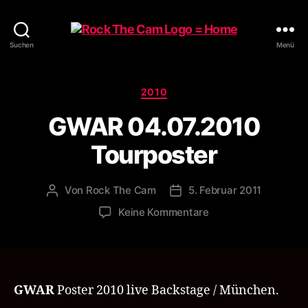
Rock
Suchen
Menü
The
Cam
Kategorien
2010
GWAR 04.07.2010
Tourposter
Von
Rock The Cam
5. Februar 2011
Beitragsautor
Veröffentlichungsdatum
zu
Keine Kommentare
GWAR
04.07.2010
Tourposter
GWAR
Poster 2010 live Backstage / München.