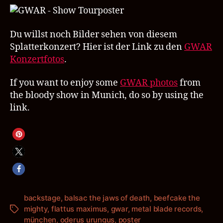
Du willst noch Bilder sehen von diesem
Splatterkonzert? Hier ist der Link zu den
GWAR
Konzertfotos
.
If you want to enjoy some
GWAR photos
from
the bloody show in Munich, do so by using the
link.
backstage
,
balsac the jaws of death
,
beefcake the
mighty
,
flattus maximus
,
gwar
,
metal blade records
,
Schlagwörter
münchen
,
oderus urungus
,
poster