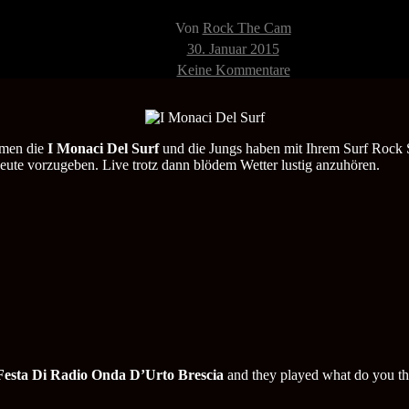
Beitragsautor
Von
Rock The Cam
Veröffentlichungsdatum
30. Januar 2015
zu
Keine Kommentare
I
Monaci
Del
Surf
25.08.2014
mmen die
I Monaci Del Surf
und die Jungs haben mit Ihrem Surf Rock
Festa
eute vorzugeben. Live trotz dann blödem Wetter lustig anzuhören.
Di
Radio
Onda
D’Urto
Brescia
Festa Di Radio Onda D’Urto Brescia
and they played what do you th