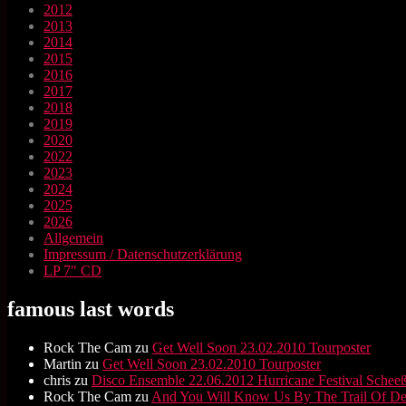
2012
2013
2014
2015
2016
2017
2018
2019
2020
2022
2023
2024
2025
2026
Allgemein
Impressum / Datenschutzerklärung
LP 7" CD
famous last words
Rock The Cam
zu
Get Well Soon 23.02.2010 Tourposter
Martin
zu
Get Well Soon 23.02.2010 Tourposter
chris
zu
Disco Ensemble 22.06.2012 Hurricane Festival Scheeß
Rock The Cam
zu
And You Will Know Us By The Trail Of D