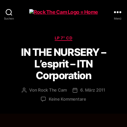
Rock
Suchen
Menü
The
Cam
Kategorien
LP 7" CD
IN THE NURSERY –
L’esprit – ITN
Corporation
Von
Rock The Cam
6. März 2011
Beitragsautor
Veröffentlichungsdatum
zu
Keine Kommentare
IN
THE
NURSERY
–