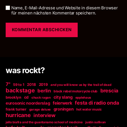
Name, E-Mail-Adresse und Website in diesem Browser
für meinen nächsten Kommentar speichern.
was rockt?
7"
2018
2019
59 to 1
and you will know us by the trail of dead
backstage
berlin
brescia
black rebel motorcycle club
city slang
brooklyn
cd
chuck ragan
epplehaus
festa di radio onda
feierwerk
eurosonic noorderslag
groningen
frank turner
garage deluxe
hot water music
hurricane
interview
jello biafra and the guantanamo school of medicine
justin sullivan