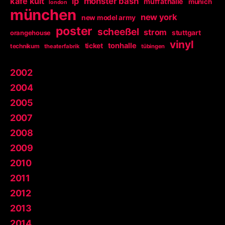
kafe kult
lp
monster bash
muffathalle
munich
london
münchen
new york
new model army
poster
scheeßel
strom
orangehouse
stuttgart
vinyl
tonhalle
ticket
technikum
theaterfabrik
tübingen
2002
2004
2005
2007
2008
2009
2010
2011
2012
2013
2014