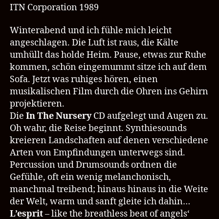
L’esprit
ITN Corporation 1989
–
ITN
Winterabend und ich fühle mich leicht
Corporation
angeschlagen. Die Luft ist raus, die Kälte
umhüllt das holde Heim. Pause, etwas zur Ruhe
kommen, schön eingemummt sitze ich auf dem
Sofa. Jetzt was ruhiges hören, einen
musikalischen Film durch die Ohren ins Gehirn
projektieren.
Die
In The Nursery
CD aufgelegt und Augen zu.
Oh wahr, die Reise beginnt. Synthiesounds
kreieren Landschaften auf denen verschiedene
Arten von Empfindungen unterwegs sind.
Percussion und Drumsounds ordnen die
Gefühle, oft ein wenig melanchonisch,
manchmal treibend; hinaus hinaus in die Weite
der Welt, warm und sanft gleite ich dahin…
L’esprit
– like the breathless beat of angels‘