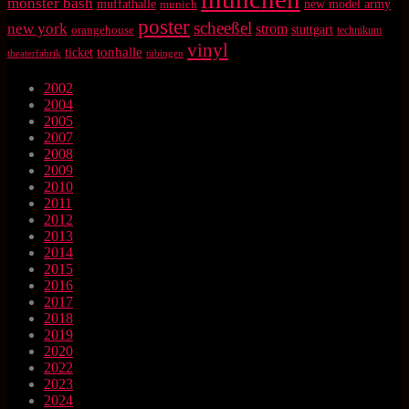
monster bash
muffathalle
munich
new model army
poster
scheeßel
new york
strom
orangehouse
stuttgart
technikum
vinyl
tonhalle
ticket
theaterfabrik
tübingen
2002
2004
2005
2007
2008
2009
2010
2011
2012
2013
2014
2015
2016
2017
2018
2019
2020
2022
2023
2024