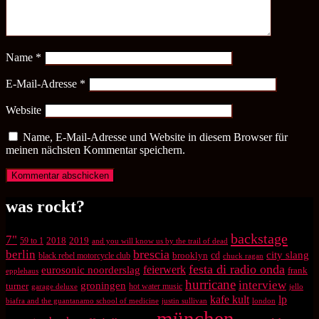
Name
*
E-Mail-Adresse
*
Website
Name, E-Mail-Adresse und Website in diesem Browser für
meinen nächsten Kommentar speichern.
was rockt?
backstage
7"
2018
2019
59 to 1
and you will know us by the trail of dead
brescia
berlin
city slang
brooklyn
cd
black rebel motorcycle club
chuck ragan
festa di radio onda
feierwerk
eurosonic noorderslag
frank
epplehaus
hurricane
interview
groningen
turner
hot water music
garage deluxe
jello
kafe kult
lp
biafra and the guantanamo school of medicine
justin sullivan
london
münchen