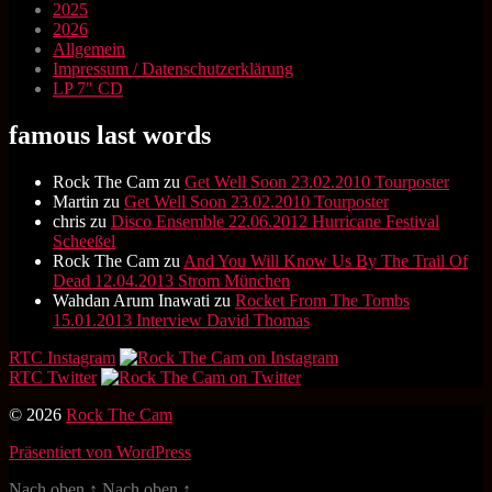
2025
2026
Allgemein
Impressum / Datenschutzerklärung
LP 7" CD
famous last words
Rock The Cam
zu
Get Well Soon 23.02.2010 Tourposter
Martin
zu
Get Well Soon 23.02.2010 Tourposter
chris
zu
Disco Ensemble 22.06.2012 Hurricane Festival
Scheeßel
Rock The Cam
zu
And You Will Know Us By The Trail Of
Dead 12.04.2013 Strom München
Wahdan Arum Inawati
zu
Rocket From The Tombs
15.01.2013 Interview David Thomas
RTC Instagram
RTC Twitter
© 2026
Rock The Cam
Präsentiert von WordPress
Nach oben
↑
Nach oben
↑