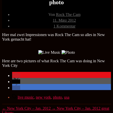
photo
Beitragsautor
Von
Rock The Cam
Veröffentlichungsdatum
11. März 2012
zu
1 Kommentar
New
York
Hier mal zwei Impressionen was Rock The Cam so alles in New
City
York gemacht hat!
–
Jan.
2012
live
Here are two pictures of what Rock The Cam was doing in New
music
York City
photo
Schlagwörter
live music
,
new york
,
photo
,
usa
←
New York City – Jan. 2012
→
New York City – Jan. 2012 great
Liberty