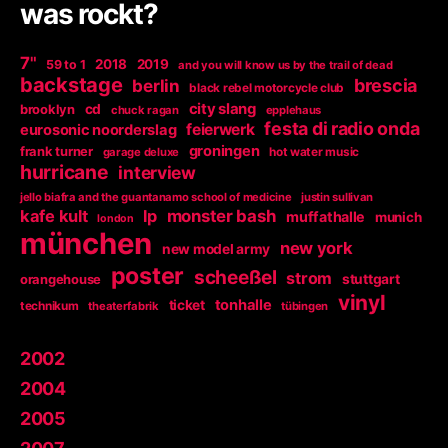
was rockt?
7"
2018
2019
59 to 1
and you will know us by the trail of dead
backstage
berlin
brescia
black rebel motorcycle club
city slang
brooklyn
cd
chuck ragan
epplehaus
festa di radio onda
feierwerk
eurosonic noorderslag
groningen
frank turner
garage deluxe
hot water music
hurricane
interview
jello biafra and the guantanamo school of medicine
justin sullivan
kafe kult
lp
monster bash
muffathalle
munich
london
münchen
new york
new model army
poster
scheeßel
strom
orangehouse
stuttgart
vinyl
tonhalle
ticket
technikum
theaterfabrik
tübingen
2002
2004
2005