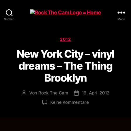
Rock
Suchen
Menü
The
Cam
Kategorien
2012
New York City – vinyl
dreams – The Thing
Brooklyn
Von
Rock The Cam
19. April 2012
Beitragsautor
Veröffentlichungsdatum
zu
Keine Kommentare
New
York
City
–