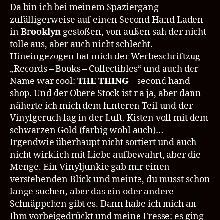
vinyl
Da bin ich bei meinem Spaziergang
dreams
zufälligerweise auf einen Second Hand Laden
–
in
Brooklyn
gestoßen, von außen sah der nicht
The
tolle aus, aber auch nicht schlecht.
Thing
Hineingezogen hat mich der Werbeschriftzug
Brooklyn
„Records – Books – Collectibles“ und auch der
Name war cool:
THE THING
– second hand
shop. Und der Obere Stock ist na ja, aber dann
näherte ich mich dem hinteren Teil und der
Vinylgeruch lag in der Luft. Kisten voll mit dem
schwarzen Gold (farbig wohl auch)…
Irgendwie überhaupt nicht sortiert und auch
nicht wirklich mit Liebe aufbewahrt, aber die
Menge. Ein Vinyljunkie gab mir einen
verstehenden Blick und meinte, du musst schon
lange suchen, aber das ein oder andere
Schnäppchen gibt es. Dann habe ich mich an
Ihm vorbeigedrückt und meine Fresse: es ging