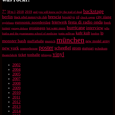
backstage
7"
2018
2019
59 to 1
and you will know us by the trail of dead
brescia
berlin
city slang
brooklyn
cd
black rebel motorcycle club
chuck ragan
festa di radio onda
feierwerk
eurosonic noorderslag
frank
epplehaus
hurricane
interview
groningen
turner
hot water music
garage deluxe
jello
kafe kult
lp
biafra and the guantanamo school of medicine
justin sullivan
london
münchen
monster bash
muffathalle
munich
new model army
poster
scheeßel
new york
strom
orangehouse
stuttgart
technikum
vinyl
tonhalle
ticket
theaterfabrik
tübingen
2002
2004
2005
2007
2008
2009
2010
2011
2012
2013
2014