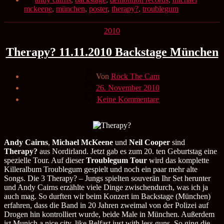
mckeene
,
münchen
,
poster
,
therapy?
,
troublegum
Kategorien
2010
Therapy? 11.11.2010 Backstage München
Beitragsautor
Von
Rock The Cam
Veröffentlichungsdatum
26. November 2010
zu
Keine Kommentare
Therapy?
11.11.2010
Backstage
München
Andy Cairns
,
Michael McKeene
und
Neil Cooper
sind
Therapy?
aus Nordirland. Jetzt gab es zum 20. ten Geburtstag eine
spezielle Tour. Auf dieser
Troublegum Tour
wird das komplette
Killeralbum Troublegum gespielt und noch ein paar mehr alte
Songs. Die 3 Therapy? – Jungs spielten souverän Ihr Set herunter
und Andy Cairns erzählte viele Dinge zwischendurch, was ich ja
auch mag. So durften wir beim Konzert im Backstage (München)
erfahren, dass die Band in 20 Jahren zweimal von der Polizei auf
Drogen hin kontrolliert wurde, beide Male in München. Außerdem
ist Munich a nice city, like Belfast just with less guns. So ging die