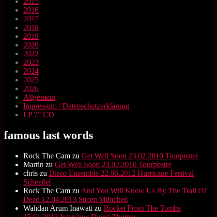
2015
2016
2017
2018
2019
2020
2022
2023
2024
2025
2026
Allgemein
Impressum / Datenschutzerklärung
LP 7" CD
famous last words
Rock The Cam
zu
Get Well Soon 23.02.2010 Tourposter
Martin
zu
Get Well Soon 23.02.2010 Tourposter
chris
zu
Disco Ensemble 22.06.2012 Hurricane Festival
Scheeßel
Rock The Cam
zu
And You Will Know Us By The Trail Of
Dead 12.04.2013 Strom München
Wahdan Arum Inawati
zu
Rocket From The Tombs
15.01.2013 Interview David Thomas