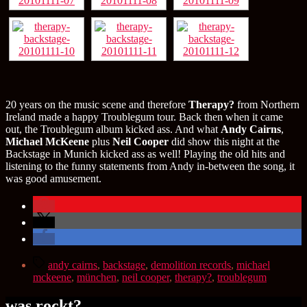
20 years on the music scene and therefore
Therapy?
from Northern
Ireland made a happy Troublegum tour. Back then when it came
out, the Troublegum album kicked ass. And what
Andy Cairns
,
Michael McKeene
plus
Neil Cooper
did show this night at the
Backstage in Munich kicked ass as well! Playing the old hits and
listening to the funny statements from Andy in-between the song, it
was good amusement.
Schlagwörter
andy cairns
,
backstage
,
demolition records
,
michael
mckeene
,
münchen
,
neil cooper
,
therapy?
,
troublegum
was rockt?