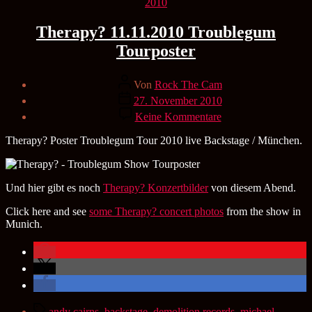
Kategorien
2010
Therapy? 11.11.2010 Troublegum
Tourposter
Beitragsautor
Von
Rock The Cam
Veröffentlichungsdatum
27. November 2010
zu
Keine Kommentare
Therapy?
11.11.2010
Therapy? Poster Troublegum Tour 2010 live Backstage / München.
Troublegum
Tourposter
Und hier gibt es noch
Therapy? Konzertbilder
von diesem Abend.
Click here and see
some Therapy? concert photos
from the show in
Munich.
Schlagwörter
andy cairns
,
backstage
,
demolition records
,
michael