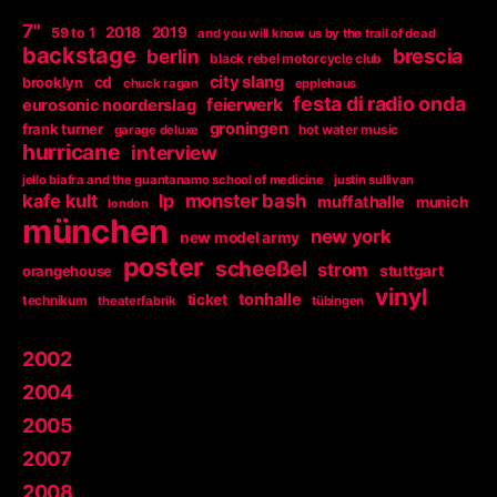
7"
2018
2019
59 to 1
and you will know us by the trail of dead
backstage
berlin
brescia
black rebel motorcycle club
city slang
brooklyn
cd
chuck ragan
epplehaus
festa di radio onda
feierwerk
eurosonic noorderslag
groningen
frank turner
garage deluxe
hot water music
hurricane
interview
jello biafra and the guantanamo school of medicine
justin sullivan
kafe kult
lp
monster bash
muffathalle
munich
london
münchen
new york
new model army
poster
scheeßel
strom
orangehouse
stuttgart
vinyl
tonhalle
ticket
technikum
theaterfabrik
tübingen
2002
2004
2005
2007
2008