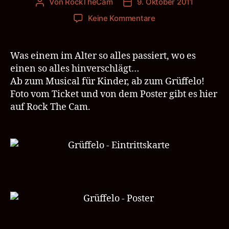
Von
RockTheCam
9. Oktober 2011
Beitragsautor
Veröffentlichungsdatum
zu
Keine Kommentare
Grüffelo
08.10.2011
Deutsches
Was einem im Alter so alles passiert, wo es
Theater
einen so alles hinverschlägt…
München
Ab zum Musical für Kinder, ab zum Grüffelo!
Foto vom Ticket und von dem Poster gibt es hier
auf Rock The Cam.