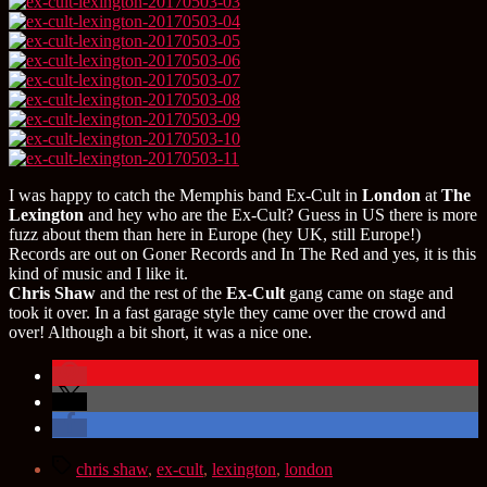
I was happy to catch the Memphis band Ex-Cult in
London
at
The
Lexington
and hey who are the Ex-Cult? Guess in US there is more
fuzz about them than here in Europe (hey UK, still Europe!)
Records are out on Goner Records and In The Red and yes, it is this
kind of music and I like it.
Chris Shaw
and the rest of the
Ex-Cult
gang came on stage and
took it over. In a fast garage style they came over the crowd and
over! Although a bit short, it was a nice one.
Schlagwörter
chris shaw
,
ex-cult
,
lexington
,
london