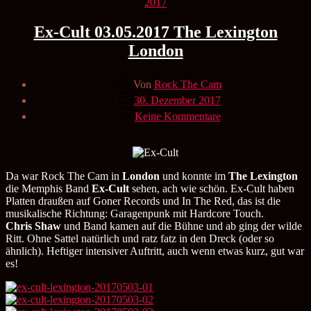
Kategorien
2017
Ex-Cult 03.05.2017 The Lexington
London
Beitragsautor
Von
Rock The Cam
Veröffentlichungsdatum
30. Dezember 2017
zu
Keine Kommentare
Ex-
Cult
03.05.2017
The
Lexington
Da war Rock The Cam in
London
und konnte im
The Lexington
London
die Memphis Band
Ex-Cult
sehen, ach wie schön. Ex-Cult haben
Platten draußen auf Goner Records und In The Red, das ist die
musikalische Richtung: Garagenpunk mit Hardcore Touch.
Chris Shaw
und Band kamen auf die Bühne und ab ging der wilde
Ritt. Ohne Sattel natürlich und ratz fatz in den Dreck (oder so
ähnlich). Heftiger intensiver Auftritt, auch wenn etwas kurz, gut war
es!