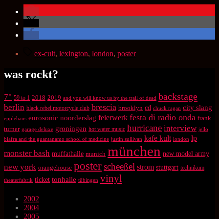
Schlagwörter
ex-cult
,
lexington
,
london
,
poster
was rockt?
backstage
7"
2018
2019
59 to 1
and you will know us by the trail of dead
brescia
berlin
city slang
brooklyn
cd
black rebel motorcycle club
chuck ragan
festa di radio onda
feierwerk
eurosonic noorderslag
frank
epplehaus
hurricane
interview
groningen
turner
hot water music
garage deluxe
jello
kafe kult
lp
biafra and the guantanamo school of medicine
justin sullivan
london
münchen
monster bash
muffathalle
munich
new model army
poster
scheeßel
new york
strom
orangehouse
stuttgart
technikum
vinyl
tonhalle
ticket
theaterfabrik
tübingen
2002
2004
2005