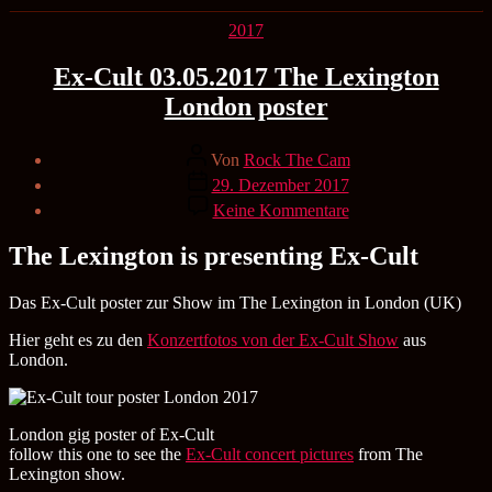
Kategorien
2017
Ex-Cult 03.05.2017 The Lexington
London poster
Beitragsautor
Von
Rock The Cam
Veröffentlichungsdatum
29. Dezember 2017
zu
Keine Kommentare
Ex-
Cult
The Lexington is presenting Ex-Cult
03.05.2017
The
Lexington
Das Ex-Cult poster zur Show im The Lexington in London (UK)
London
Hier geht es zu den
Konzertfotos von der Ex-Cult Show
aus
poster
London.
London gig poster of Ex-Cult
follow this one to see the
Ex-Cult concert pictures
from The
Lexington show.