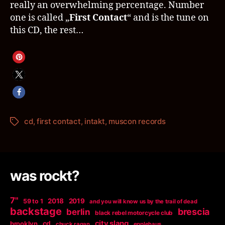
really an overwhelming percentage. Number
one is called „
First Contact
“ and is the tune on
this CD, the rest…
cd
,
first contact
,
intakt
,
muscon records
Schlagwörter
was rockt?
7"
2018
2019
59 to 1
and you will know us by the trail of dead
backstage
berlin
brescia
black rebel motorcycle club
city slang
brooklyn
cd
chuck ragan
epplehaus