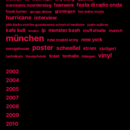
festa di radio onda
feierwerk
eurosonic noorderslag
groningen
frank turner
garage deluxe
hot water music
hurricane
interview
jello biafra and the guantanamo school of medicine
justin sullivan
kafe kult
lp
monster bash
muffathalle
munich
london
münchen
new york
new model army
poster
scheeßel
strom
orangehouse
stuttgart
vinyl
tonhalle
ticket
technikum
theaterfabrik
tübingen
2002
2004
2005
2007
2008
2009
2010