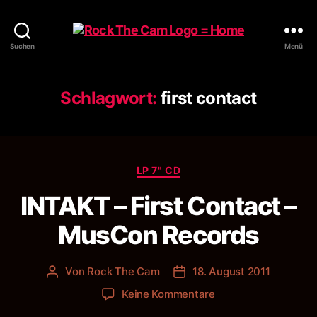
Rock
Suchen
Menü
The
Cam
Schlagwort:
first contact
Kategorien
LP 7" CD
INTAKT – First Contact –
MusCon Records
Von
Rock The Cam
18. August 2011
Beitragsautor
Veröffentlichungsdatum
zu
Keine Kommentare
INTAKT