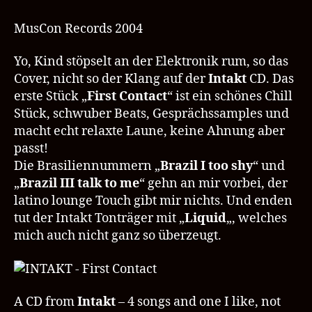
–
First
MusCon Records 2004
Contact
–
Yo, Kind stöpselt an der Elektronik rum, so das
MusCon
Cover, nicht so der Klang auf der
Intakt
CD. Das
Records
erste Stück „
First Contact
“ ist ein schönes Chill
Stück, schwuber Beats, Gesprächssamples und
macht echt relaxte Laune, keine Ahnung aber
passt!
Die Brasiliennummern „
Brazil I too shy
“ und
„
Brazil III talk to me
“ gehn an mir vorbei, der
latino lounge Touch gibt mir nichts. Und enden
tut der Intakt Tonträger mit „
Liquid
„, welches
mich auch nicht ganz so überzeugt.
A CD from
Intakt
– 4 songs and one I like, not