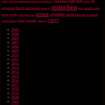
kafe kult
lp
biafra and the guantanamo school of medicine
justin sullivan
london
münchen
monster bash
muffathalle
munich
new model army
poster
scheeßel
new york
strom
orangehouse
stuttgart
technikum
vinyl
tonhalle
ticket
theaterfabrik
tübingen
2002
2004
2005
2007
2008
2009
2010
2011
2012
2013
2014
2015
2016
2017
2018
2019
2020
2022