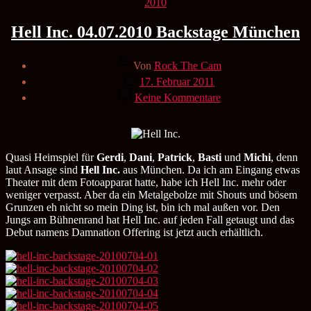
Kategorien
2010
Hell Inc. 04.07.2010 Backstage München
Beitragsautor
Von
Rock The Cam
Veröffentlichungsdatum
17. Februar 2011
zu
Keine Kommentare
Hell
Inc.
04.07.2010
Backstage
München
Quasi Heimspiel für
Gerdi
,
Dani
,
Patrick
,
Basti
und
Michi
, denn
laut Ansage sind
Hell Inc.
aus München. Da ich am Eingang etwas
Theater mit dem Fotoapparat hatte, habe ich Hell Inc. mehr oder
weniger verpasst. Aber da ein Metalgebolze mit Shouts und bösem
Grunzen eh nicht so mein Ding ist, bin ich mal außen vor. Den
Jungs am Bühnenrand hat Hell Inc. auf jeden Fall getaugt und das
Debut namens Damnation Offering ist jetzt auch erhältlich.