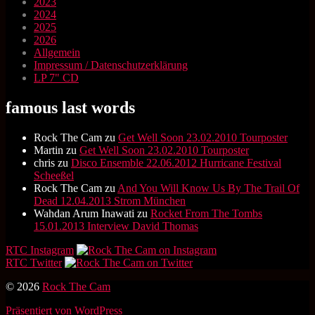
2023
2024
2025
2026
Allgemein
Impressum / Datenschutzerklärung
LP 7" CD
famous last words
Rock The Cam
zu
Get Well Soon 23.02.2010 Tourposter
Martin
zu
Get Well Soon 23.02.2010 Tourposter
chris
zu
Disco Ensemble 22.06.2012 Hurricane Festival
Scheeßel
Rock The Cam
zu
And You Will Know Us By The Trail Of
Dead 12.04.2013 Strom München
Wahdan Arum Inawati
zu
Rocket From The Tombs
15.01.2013 Interview David Thomas
RTC Instagram
RTC Twitter
© 2026
Rock The Cam
Präsentiert von WordPress