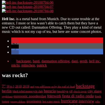
Hell Inc.
is a metal band from Munich. Due to some trouble at the
entrance, I more or less wasn’t able to catch them but they have a
new CD out called: Damnation Offering. They play a kind of metal
music which is not my cup of tea, but here are some concert photos.
Schlagwörter
backstage
,
basti
,
damnation offering
,
dani
,
gerdi
,
hell inc
,
michi
,
münchen
,
patrick
was rockt?
backstage
7"
2018
2019
59 to 1
and you will know us by the trail of dead
brescia
berlin
city slang
brooklyn
cd
black rebel motorcycle club
chuck ragan
festa di radio onda
feierwerk
eurosonic noorderslag
frank
epplehaus
hurricane
interview
groningen
turner
hot water music
garage deluxe
jello