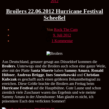
Kategorien
2012
Broilers 22.06.2012 Hurricane Festival
Scheeßel
Beitragsautor
Von
Rock The Cam
Veröffentlichungsdatum
9. Juli 2012
zu
1 Kommentar
Broilers
22.06.2012
Hurricane
Festival
Scheeßel
Aus Deutschland, genauer gesagt aus Düsseldorf kommen die
Broilers
. Unterwegs sind die Broilers auch schon eine ganze Weile,
aber mit der Platte
Santa Muerte
haben
Sammy Amara
,
Ronald
Hübner
,
Andreas Brügge
,
Ines Smentkowski
und
Christian
Kubczak
es geschafft auch einen größeren Bekanntheitsgrad zu
erreichen. Diese Größe brachte die Broilers am Freitag beim
Hurricane Festival
auf die Hauptbühne. Gute Laune und schon
ziemlich viele Zuschauer waren das Ergebnis und wie meinte
Sammy Amara in der Abendsonne: Man glaubt es nicht, ich
präsentiere Euch den verfickten Sommer!