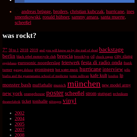
Schlagwörter
andreas brügge
,
broilers
,
christian kubczak
,
hurricane
,
ines
smentkowski
,
ronald hübner
,
sammy amara
,
santa muerte
,
scheeßel
was rockt?
backstage
7"
2018
2019
59 to 1
and you will know us by the trail of dead
brescia
berlin
city slang
brooklyn
cd
black rebel motorcycle club
chuck ragan
festa di radio onda
feierwerk
eurosonic noorderslag
frank
epplehaus
hurricane
interview
groningen
turner
hot water music
garage deluxe
jello
kafe kult
lp
biafra and the guantanamo school of medicine
justin sullivan
london
münchen
monster bash
muffathalle
munich
new model army
poster
scheeßel
new york
strom
orangehouse
stuttgart
technikum
vinyl
tonhalle
ticket
theaterfabrik
tübingen
2002
2004
2005
2007
2008