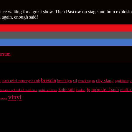
ience waiting for a great show. Then
Pascow
on stage and bum explosion
n again, enough said!
ersum
brescia
n
city slang
e
brooklyn
cd
black rebel motorcycle club
chuck ragan
epplehaus
kafe kult
lp
monster bash
muffat
antanamo school of medicine
justin sullivan
london
vinyl
ingen