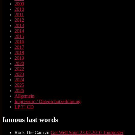
2009
2010
2011
2012
2013
2014
2015
2016
2017
2018
2019
2020
2022
2023
2024
2025
2026
Allgemein
Impressum / Datenschutzerklärung
LP 7" CD
famous last words
Rock The Cam
zu
Get Well Soon 23.02.2010 Tourposter