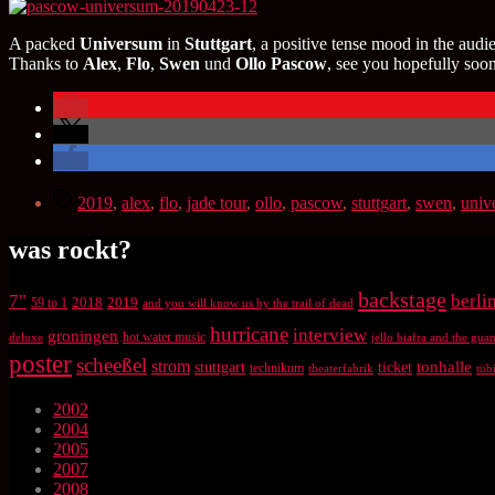
A packed
Universum
in
Stuttgart
, a positive tense mood in the aud
Thanks to
Alex
,
Flo
,
Swen
und
Ollo Pascow
, see you hopefully soo
Schlagwörter
2019
,
alex
,
flo
,
jade tour
,
ollo
,
pascow
,
stuttgart
,
swen
,
univ
was rockt?
backstage
7"
berli
2018
2019
59 to 1
and you will know us by the trail of dead
hurricane
interview
groningen
hot water music
deluxe
jello biafra and the gu
poster
scheeßel
strom
tonhalle
stuttgart
ticket
technikum
theaterfabrik
tüb
2002
2004
2005
2007
2008