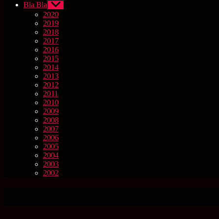
Bla Bla
Untermenü
anzeigen
2020
2019
2018
2017
2016
2015
2014
2013
2012
2011
2010
2009
2008
2007
2006
2005
2004
2003
2002