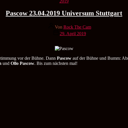
Kategorien
2019
Pascow 23.04.2019 Universum Stuttgart
Beitragsautor
Von
Rock The Cam
Veröffentlichungsdatum
29. April 2019
 Stimmung vor der Bühne. Dann
Pascow
auf der Bühne und Bumm: Abris
n
und
Ollo Pascow
. Bis zum nächsten mal!