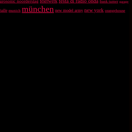
festa di radio onda
feierwerk
urosonic noorderslag
frank turner
garage
münchen
new york
halle
munich
new model army
orangehouse