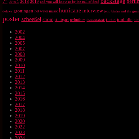
backstage
7"
berli
2018
2019
59 to 1
and you will know us by the trail of dead
hurricane
interview
groningen
hot water music
deluxe
jello biafra and the gu
poster
scheeßel
strom
tonhalle
stuttgart
ticket
technikum
theaterfabrik
tüb
2002
2004
2005
2007
2008
2009
2010
2011
2012
2013
2014
2015
2016
2017
2018
2019
2020
2022
2023
2024