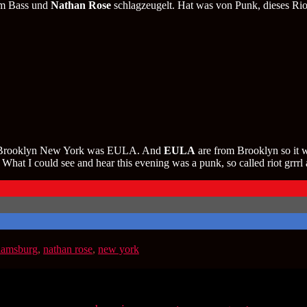
Williamsburg
m Bass und
Nathan Rose
schlagzeugelt. Hat was von Punk, dieses Rio
New
York
Brooklyn New York was EULA. And
EULA
are from Brooklyn so it 
 What I could see and hear this evening was a punk, so called riot grr
liamsburg
,
nathan rose
,
new york