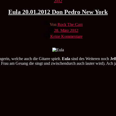
Kategorien
2012
Eula 20.01.2012 Don Pedro New York
Beitragsautor
Von
Rock The Cam
Veröffentlichungsdatum
28. März 2012
zu
Keine Kommentare
Eula
20.01.2012
Don
Pedro
New
gerin, welche auch die Gitarre spielt.
Eula
sind des Weiteren noch
Jef
York
 mit Frau am Gesang die singt und zwischendurch auch lauter wird). Ach 