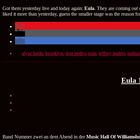
Got them yesterday live and today again:
Eula
. They are coming out
liked it more than yesterday, guess the smaller stage was the reason for t
Schlagwörter
alyse lamb
,
brooklyn
,
don pedro
,
eula
,
jeffrey maleri
,
nathan
Eula 
Band Nummer zwei an dem Abend in der
Music Hall Of Williamsb