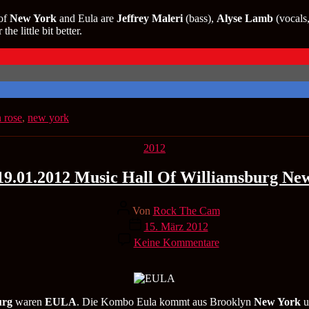
 of
New York
and Eula are
Jeffrey Maleri
(bass),
Alyse Lamb
(vocals,
he little bit better.
 rose
,
new york
Kategorien
2012
19.01.2012 Music Hall Of Williamsburg Ne
Beitragsautor
Von
Rock The Cam
Veröffentlichungsdatum
15. März 2012
zu
Keine Kommentare
Eula
19.01.2012
Music
Hall
Of
urg
waren
EULA
. Die Kombo Eula kommt aus Brooklyn
New York
u