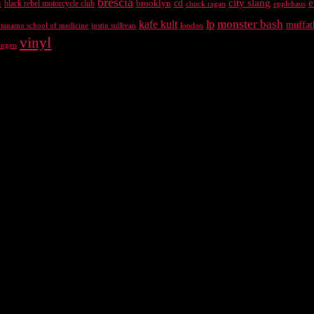
brescia
n
city slang
e
brooklyn
cd
black rebel motorcycle club
chuck ragan
epplehaus
kafe kult
lp
monster bash
muffat
antanamo school of medicine
justin sullivan
london
vinyl
ingen