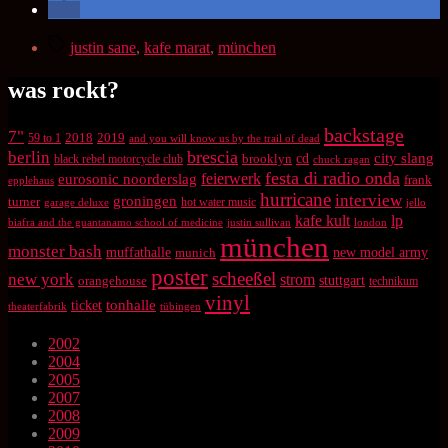
Schlagwörter
justin sane
,
kafe marat
,
münchen
was rockt?
backstage
7"
2018
2019
59 to 1
and you will know us by the trail of dead
brescia
berlin
city slang
brooklyn
cd
black rebel motorcycle club
chuck ragan
festa di radio onda
feierwerk
eurosonic noorderslag
frank
epplehaus
hurricane
interview
groningen
turner
hot water music
garage deluxe
jello
kafe kult
lp
biafra and the guantanamo school of medicine
justin sullivan
london
münchen
monster bash
muffathalle
munich
new model army
poster
scheeßel
new york
strom
orangehouse
stuttgart
technikum
vinyl
tonhalle
ticket
theaterfabrik
tübingen
2002
2004
2005
2007
2008
2009