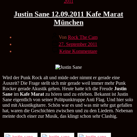
Kategorien
2011
Justin Sane 12.09.2011 Kafe Marat
München
Beitragsautor
Von
Rock The Cam
Veröffentlichungsdatum
27. September 2011
zu
Keine Kommentare
Justin
Sane
12.09.2011
Kafe
Marat
Wird der Punk Rock alt und müde oder nimmt er gerade eine
München
Auszeit? Die Frage stellt sich mir gerade weil immer mehr Punk
Rocker gerade Akustik gehen. Heute hatte ich die Freude
Justin
Sane
im
Kafe Marat
zu hören und zu erleben. Bekannt ist Justin
Sane eigentlich von seiner Politpunktruppe Anti Flag. Und hier solo
und mit Akustikgitarre. Schön war es und was mir sehr gut gefallen
hat, waren die Geschichten zwischen und zu den Liedern. Nebenan
meinte doch einer zur Musik, das klingt schon sehr Clashig.