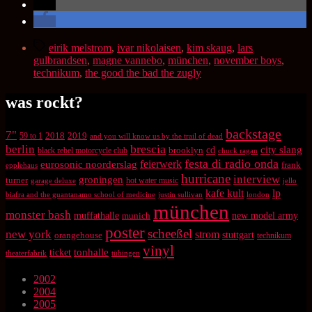
Schlagwörter
eirik melstrom
,
ivar nikolaisen
,
kim skaug
,
lars
gulbrandsen
,
magne vannebo
,
münchen
,
november boys
,
technikum
,
the good the bad the zugly
was rockt?
backstage
7"
2018
2019
59 to 1
and you will know us by the trail of dead
brescia
berlin
city slang
brooklyn
cd
black rebel motorcycle club
chuck ragan
festa di radio onda
feierwerk
eurosonic noorderslag
frank
epplehaus
hurricane
interview
groningen
turner
hot water music
garage deluxe
jello
kafe kult
lp
biafra and the guantanamo school of medicine
justin sullivan
london
münchen
monster bash
muffathalle
munich
new model army
poster
scheeßel
new york
strom
orangehouse
stuttgart
technikum
vinyl
tonhalle
ticket
theaterfabrik
tübingen
2002
2004
2005