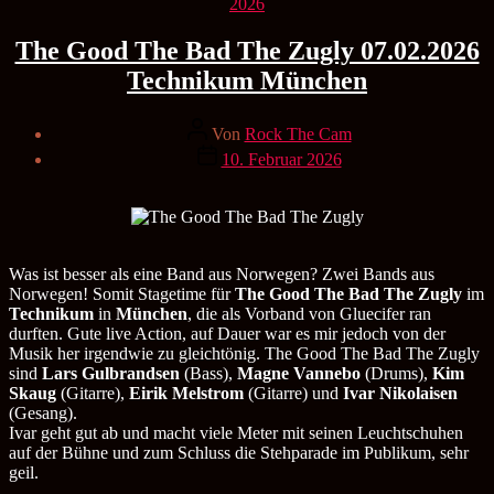
Kategorien
2026
The Good The Bad The Zugly 07.02.2026
Technikum München
Beitragsautor
Von
Rock The Cam
Veröffentlichungsdatum
10. Februar 2026
Was ist besser als eine Band aus Norwegen? Zwei Bands aus
Norwegen! Somit Stagetime für
The Good The Bad The Zugly
im
Technikum
in
München
, die als Vorband von Gluecifer ran
durften. Gute live Action, auf Dauer war es mir jedoch von der
Musik her irgendwie zu gleichtönig. The Good The Bad The Zugly
sind
Lars Gulbrandsen
(Bass),
Magne Vannebo
(Drums),
Kim
Skaug
(Gitarre),
Eirik Melstrom
(Gitarre) und
Ivar Nikolaisen
(Gesang).
Ivar geht gut ab und macht viele Meter mit seinen Leuchtschuhen
auf der Bühne und zum Schluss die Stehparade im Publikum, sehr
geil.