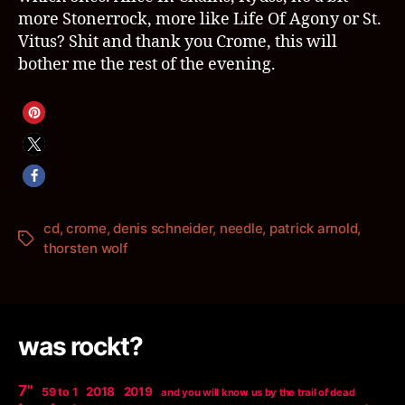
more Stonerrock, more like Life Of Agony or St.
Vitus? Shit and thank you Crome, this will
bother me the rest of the evening.
cd
,
crome
,
denis schneider
,
needle
,
patrick arnold
,
Schlagwörter
thorsten wolf
was rockt?
7"
2018
2019
59 to 1
and you will know us by the trail of dead