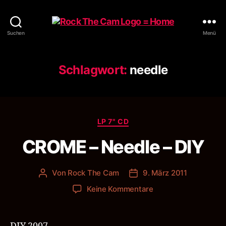
Rock
Suchen
Menü
The
Cam
Schlagwort:
needle
Kategorien
LP 7" CD
CROME – Needle – DIY
Von
Rock The Cam
9. März 2011
Beitragsautor
Veröffentlichungsdatum
zu
Keine Kommentare
CROME
–
Needle