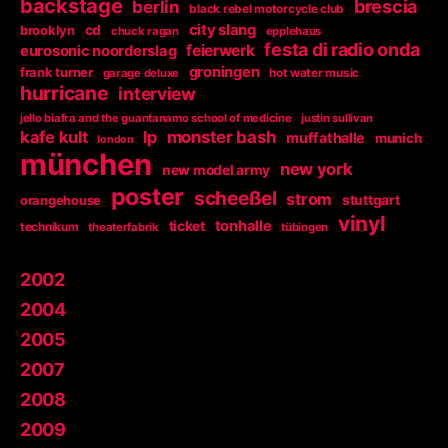
backstage
berlin
brescia
black rebel motorcycle club
city slang
brooklyn
cd
chuck ragan
epplehaus
festa di radio onda
feierwerk
eurosonic noorderslag
groningen
frank turner
garage deluxe
hot water music
hurricane
interview
jello biafra and the guantanamo school of medicine
justin sullivan
kafe kult
lp
monster bash
muffathalle
munich
london
münchen
new york
new model army
poster
scheeßel
strom
orangehouse
stuttgart
vinyl
tonhalle
ticket
technikum
theaterfabrik
tübingen
2002
2004
2005
2007
2008
2009