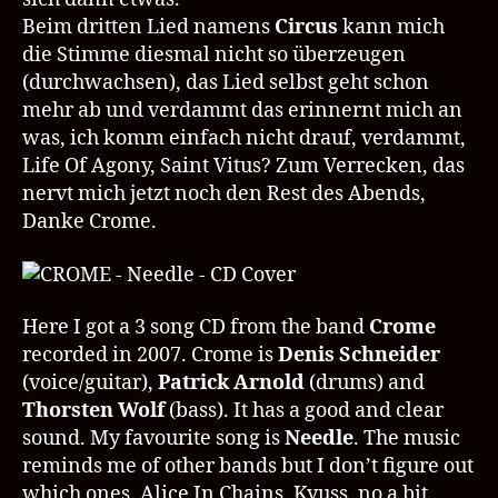
Beim dritten Lied namens
Circus
kann mich
die Stimme diesmal nicht so überzeugen
(durchwachsen), das Lied selbst geht schon
mehr ab und verdammt das erinnernt mich an
was, ich komm einfach nicht drauf, verdammt,
Life Of Agony, Saint Vitus? Zum Verrecken, das
nervt mich jetzt noch den Rest des Abends,
Danke Crome.
Here I got a 3 song CD from the band
Crome
recorded in 2007. Crome is
Denis Schneider
(voice/guitar),
Patrick Arnold
(drums) and
Thorsten Wolf
(bass). It has a good and clear
sound. My favourite song is
Needle
. The music
reminds me of other bands but I don’t figure out
which ones. Alice In Chains, Kyuss, no a bit