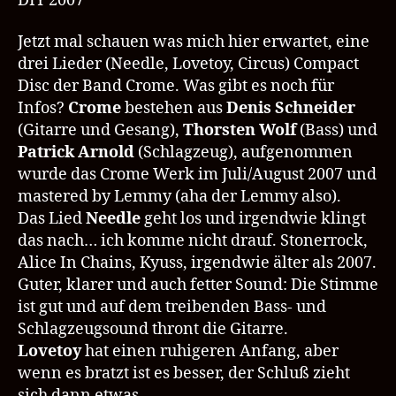
DIY 2007
–
DIY
Jetzt mal schauen was mich hier erwartet, eine
drei Lieder (Needle, Lovetoy, Circus) Compact
Disc der Band Crome. Was gibt es noch für
Infos?
Crome
bestehen aus
Denis Schneider
(Gitarre und Gesang),
Thorsten Wolf
(Bass) und
Patrick Arnold
(Schlagzeug), aufgenommen
wurde das Crome Werk im Juli/August 2007 und
mastered by Lemmy (aha der Lemmy also).
Das Lied
Needle
geht los und irgendwie klingt
das nach… ich komme nicht drauf. Stonerrock,
Alice In Chains, Kyuss, irgendwie älter als 2007.
Guter, klarer und auch fetter Sound: Die Stimme
ist gut und auf dem treibenden Bass- und
Schlagzeugsound thront die Gitarre.
Lovetoy
hat einen ruhigeren Anfang, aber
wenn es bratzt ist es besser, der Schluß zieht
sich dann etwas.