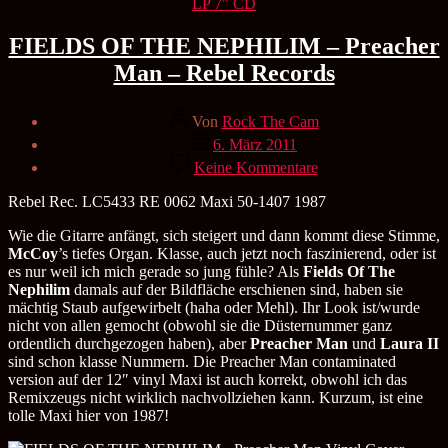
Kategorien
LP 7" CD
FIELDS OF THE NEPHILIM – Preacher
Man – Rebel Records
Beitragsautor
Von
Rock The Cam
Veröffentlichungsdatum
6. März 2011
zu
Keine Kommentare
FIELDS
OF
Rebel Rec. LC5433 RE 0062 Maxi 50-1407 1987
THE
NEPHILIM
Wie die Gitarre anfängt, sich steigert und dann kommt diese Stimme,
–
McCoy
’s tiefes Organ. Klasse, auch jetzt noch faszinierend, oder ist
Preacher
es nur weil ich mich gerade so jung fühle? Als
Fields Of The
Man
Nephilim
damals auf der Bildfläche erschienen sind, haben sie
–
mächtig Staub aufgewirbelt (haha oder Mehl). Ihr Look ist/wurde
Rebel
nicht von allen gemocht (obwohl sie die Düsternummer ganz
Records
ordentlich durchgezogen haben), aber
Preacher Man
und
Laura II
sind schon klasse Nummern. Die Preacher Man contaminated
version auf der 12″ vinyl Maxi ist auch korrekt, obwohl ich das
Remixzeugs nicht wirklich nachvollziehen kann. Kurzum, ist eine
tolle Maxi hier von 1987!