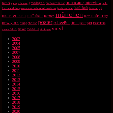
hurricane
interview
groningen
turner
hot water music
garage deluxe
jello
kafe kult
lp
biafra and the guantanamo school of medicine
justin sullivan
london
münchen
monster bash
muffathalle
munich
new model army
poster
scheeßel
new york
strom
orangehouse
stuttgart
technikum
vinyl
tonhalle
ticket
theaterfabrik
tübingen
2002
2004
2005
2007
2008
2009
2010
2011
2012
2013
2014
2015
2016
2017
2018
2019
2020