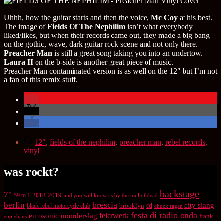
Uhhh, how the guitar starts and then the voice,
Mc Coy
at his best.
The image of
Fields Of The Nephilim
isn’t what everybody
liked/likes, but when their records came out, they made a big bang
on the gothic, wave, dark guitar rock scene and not only there.
Preacher Man
is still a great song taking you into an undertow.
Laura II
on the b-side is another great piece of music.
Preacher Man contaminated version is as well on the 12″ but I’m not
a fan of this remix stuff.
Schlagwörter
12"
,
fields of the nephilim
,
preacher man
,
rebel records
,
vinyl
was rockt?
backstage
7"
2018
2019
59 to 1
and you will know us by the trail of dead
brescia
berlin
city slang
brooklyn
cd
black rebel motorcycle club
chuck ragan
festa di radio onda
feierwerk
eurosonic noorderslag
frank
epplehaus