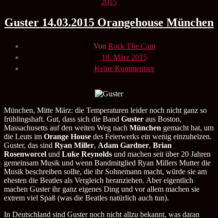
Kategorien
2015
Guster 14.03.2015 Orangehouse München
Beitragsautor
Von
Rock The Cam
Veröffentlichungsdatum
18. März 2015
zu
Keine Kommentare
Guster
14.03.2015
Orangehouse
München
München, Mitte März: die Temperaturen leider noch nicht ganz so
frühlingshaft. Gut, dass sich die Band
Guster
aus Boston,
Massachusetts auf den weiten Weg nach
München
gemacht hat, um
die Leuts im
Orange House
des Feierwerks ein wenig einzuheizen.
Guster, das sind
Ryan Miller
,
Adam Gardner
,
Brian
Rosenworcel
und
Luke Reynolds
und machen seit über 20 Jahren
gemeinsam Musik und wenn Bandmitglied Ryan Millers Mutter die
Musik beschreiben sollte, die ihr Sohnemann macht, würde sie am
ehesten die Beatles als Vergleich heranziehen. Aber eigentlich
machen Guster ihr ganz eigenes Ding und vor allem machen sie
extrem viel Spaß (was die Beatles natürlich auch tun).
In Deutschland sind Guster noch nicht allzu bekannt, was daran