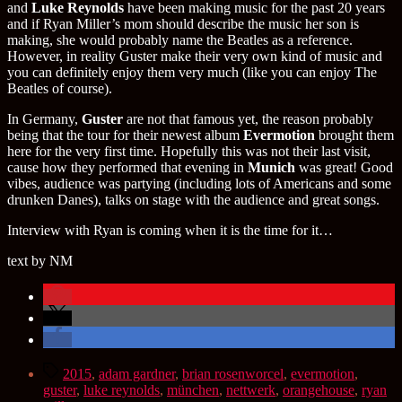
and
Luke Reynolds
have been making music for the past 20 years
and if Ryan Miller’s mom should describe the music her son is
making, she would probably name the Beatles as a reference.
However, in reality Guster make their very own kind of music and
you can definitely enjoy them very much (like you can enjoy The
Beatles of course).
In Germany,
Guster
are not that famous yet, the reason probably
being that the tour for their newest album
Evermotion
brought them
here for the very first time. Hopefully this was not their last visit,
cause how they performed that evening in
Munich
was great! Good
vibes, audience was partying (including lots of Americans and some
drunken Danes), talks on stage with the audience and great songs.
Interview with Ryan is coming when it is the time for it…
text by NM
Schlagwörter
2015
,
adam gardner
,
brian rosenworcel
,
evermotion
,
guster
,
luke reynolds
,
münchen
,
nettwerk
,
orangehouse
,
ryan