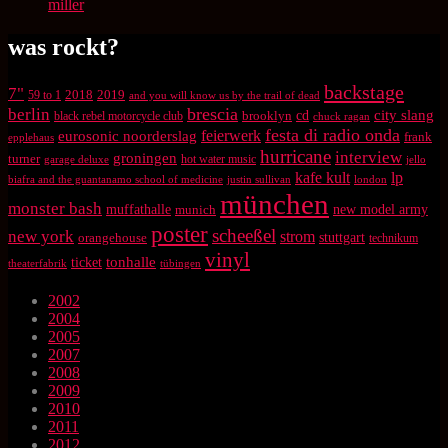
miller
was rockt?
backstage
7"
2018
2019
59 to 1
and you will know us by the trail of dead
brescia
berlin
city slang
brooklyn
cd
black rebel motorcycle club
chuck ragan
festa di radio onda
feierwerk
eurosonic noorderslag
frank
epplehaus
hurricane
interview
groningen
turner
hot water music
garage deluxe
jello
kafe kult
lp
biafra and the guantanamo school of medicine
justin sullivan
london
münchen
monster bash
muffathalle
munich
new model army
poster
scheeßel
new york
strom
orangehouse
stuttgart
technikum
vinyl
tonhalle
ticket
theaterfabrik
tübingen
2002
2004
2005
2007
2008
2009
2010
2011
2012