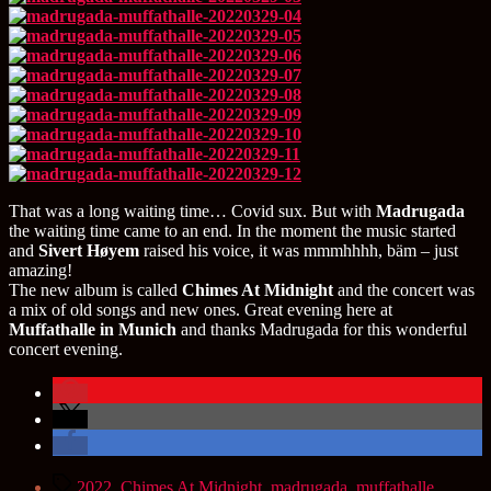
That was a long waiting time… Covid sux. But with
Madrugada
the waiting time came to an end. In the moment the music started
and
Sivert Høyem
raised his voice, it was mmmhhhh, bäm – just
amazing!
The new album is called
Chimes At Midnight
and the concert was
a mix of old songs and new ones. Great evening here at
Muffathalle in Munich
and thanks Madrugada for this wonderful
concert evening.
Schlagwörter
2022
,
Chimes At Midnight
,
madrugada
,
muffathalle
,