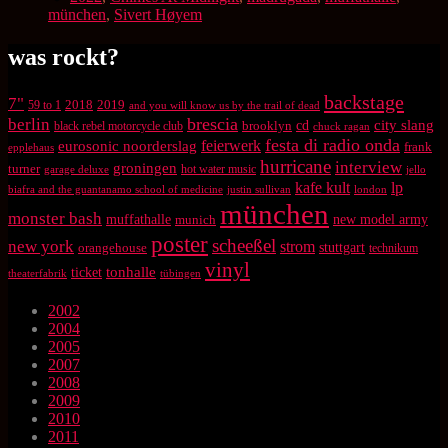
münchen
,
Sivert Høyem
was rockt?
backstage
7"
2018
2019
59 to 1
and you will know us by the trail of dead
brescia
berlin
city slang
brooklyn
cd
black rebel motorcycle club
chuck ragan
festa di radio onda
feierwerk
eurosonic noorderslag
frank
epplehaus
hurricane
interview
groningen
turner
hot water music
garage deluxe
jello
kafe kult
lp
biafra and the guantanamo school of medicine
justin sullivan
london
münchen
monster bash
muffathalle
munich
new model army
poster
scheeßel
new york
strom
orangehouse
stuttgart
technikum
vinyl
tonhalle
ticket
theaterfabrik
tübingen
2002
2004
2005
2007
2008
2009
2010
2011