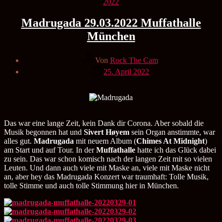
Kategorien
2022
Madrugada 29.03.2022 Muffathalle
München
Beitragsautor
Von
Rock The Cam
Veröffentlichungsdatum
25. April 2022
Das war eine lange Zeit, kein Dank dir Corona. Aber sobald die
Musik begonnen hat und
Sivert Høyem
sein Organ anstimmte, war
alles gut.
Madrugada
mit neuem Album (
Chimes At Midnight
)
am Start und auf Tour. In der
Muffathalle
hatte ich das Glück dabei
zu sein. Das war schon komisch nach der langen Zeit mit so vielen
Leuten. Und dann auch viele mit Maske an, viele mit Maske nicht
an, aber hey das Madrugada Konzert war traumhaft: Tolle Musik,
tolle Stimme und auch tolle Stimmung hier in München.