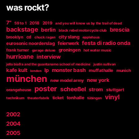
was rockt?
7"
2018
2019
59 to 1
and you will know us by the trail of dead
backstage
berlin
brescia
black rebel motorcycle club
city slang
brooklyn
cd
chuck ragan
epplehaus
festa di radio onda
feierwerk
eurosonic noorderslag
groningen
frank turner
garage deluxe
hot water music
hurricane
interview
jello biafra and the guantanamo school of medicine
justin sullivan
kafe kult
lp
monster bash
muffathalle
munich
london
münchen
new york
new model army
poster
scheeßel
strom
orangehouse
stuttgart
vinyl
tonhalle
ticket
technikum
theaterfabrik
tübingen
2002
2004
2005