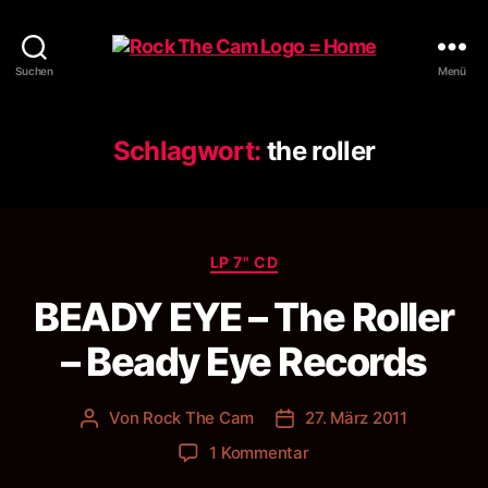
Rock
Suchen
Menü
The
Cam
Schlagwort:
the roller
Kategorien
LP 7" CD
BEADY EYE – The Roller
– Beady Eye Records
Von
Rock The Cam
27. März 2011
Beitragsautor
Veröffentlichungsdatum
zu
1 Kommentar
BEADY