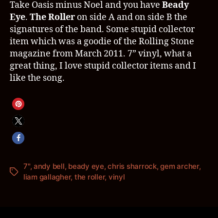
Take Oasis minus Noel and you have
Beady
Eye
.
The Roller
on side A and on side B the
signatures of the band. Some stupid collector
item which was a goodie of the Rolling Stone
magazine from March 2011. 7” vinyl, what a
great thing, I love stupid collector items and I
like the song.
7"
,
andy bell
,
beady eye
,
chris sharrock
,
gem archer
,
Schlagwörter
liam gallagher
,
the roller
,
vinyl