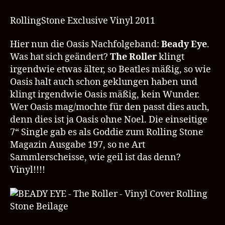
EYE
–
RollingStone Exclusive Vinyl 2011
The
Roller
Hier nun die Oasis Nachfolgeband:
Beady Eye
.
–
Was hat sich geändert?
The Roller
klingt
Beady
irgendwie etwas älter, so Beatles mäßig, so wie
Eye
Oasis halt auch schon geklungen haben und
Records
klingt irgendwie Oasis mäßig, kein Wunder.
Wer Oasis mag/mochte für den passt dies auch,
denn dies ist ja Oasis ohne Noel. Die einseitige
7“ Single gab es als Goddie zum Rolling Stone
Magazin Ausgabe 197, so ne Art
Sammlerscheisse, wie geil ist das denn?
Vinyl!!!!