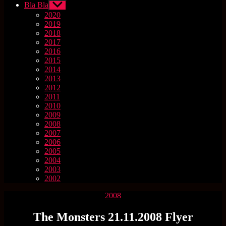
Bla Bla
Untermenü
anzeigen
2020
2019
2018
2017
2016
2015
2014
2013
2012
2011
2010
2009
2008
2007
2006
2005
2004
2003
2002
Kategorien
2008
The Monsters 21.11.2008 Flyer