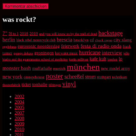
was rockt?
backstage
7"
2018
2019
59 to 1
and you will know us by the trail of dead
brescia
berlin
city slang
brooklyn
cd
black rebel motorcycle club
chuck ragan
festa di radio onda
feierwerk
eurosonic noorderslag
frank
epplehaus
hurricane
interview
groningen
turner
hot water music
garage deluxe
jello
kafe kult
lp
biafra and the guantanamo school of medicine
justin sullivan
london
münchen
monster bash
muffathalle
munich
new model army
poster
scheeßel
new york
strom
orangehouse
stuttgart
technikum
vinyl
tonhalle
ticket
theaterfabrik
tübingen
2002
2004
2005
2007
2008
2009
2010
2011