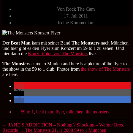
Beitragsautor
Von
Rock The Cam
Veröffentlichungsdatum
17. Juli 2011
zu
Keine Kommentare
The
Monsters
21.11.2008
Flyer
Der
Beat Man
kam mit seiner Band
The Monsters
nach München
und hier gibt es den Flyer zum Konzert im 59 to 1 zu sehen. Und
hier dann die
Konzertfotos von The Monsters
live.
The Monsters
came to Munich and here is a picture of the flyer to
the show in the 59 to 1 club. Photos from
the show of The Monsters
are here.
Schlagwörter
59 to 1
,
beat man
,
flyer
,
münchen
,
the monsters
←
JANE’S ADDICTION – Nothing’s Shocking – Warner Bros.
Records
→
The Monsters 21.11.2008 59 to 1 München