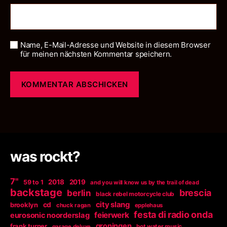
Name, E-Mail-Adresse und Website in diesem Browser
für meinen nächsten Kommentar speichern.
was rockt?
7"
2018
2019
59 to 1
and you will know us by the trail of dead
backstage
berlin
brescia
black rebel motorcycle club
city slang
brooklyn
cd
chuck ragan
epplehaus
festa di radio onda
feierwerk
eurosonic noorderslag
groningen
frank turner
garage deluxe
hot water music