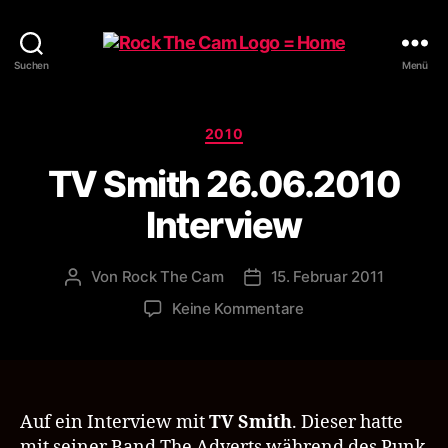
Rock
Suchen
Menü
The
Cam
Kategorien
2010
TV Smith 26.06.2010
Interview
Von
Rock The Cam
15. Februar 2011
Beitragsautor
Veröffentlichungsdatum
zu
Keine Kommentare
TV
Smith
26.06.2010
Interview
Auf ein Interview mit
TV Smith
. Dieser hatte
mit seiner Band The Adverts während des Punk