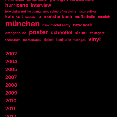
hurricane
interview
jello biafra and the guantanamo school of medicine
justin sullivan
kafe kult
lp
monster bash
muffathalle
munich
london
münchen
new york
new model army
poster
scheeßel
strom
orangehouse
stuttgart
vinyl
tonhalle
ticket
technikum
theaterfabrik
tübingen
2002
2004
2005
2007
2008
2009
2010
2011
2012