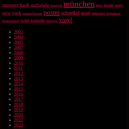
münchen
monster bash
muffathalle
munich
new model army
poster
scheeßel
new york
strom
orangehouse
stuttgart
technikum
vinyl
tonhalle
ticket
theaterfabrik
tübingen
2002
2004
2005
2007
2008
2009
2010
2011
2012
2013
2014
2015
2016
2017
2018
2019
2020
2022
2023