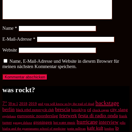
Name
*
E-Mail-Adresse
*
Website
Name, E-Mail-Adresse und Website in diesem Browser für
meinen nächsten Kommentar speichern.
was rockt?
backstage
7"
2018
2019
59 to 1
and you will know us by the trail of dead
brescia
berlin
city slang
brooklyn
cd
black rebel motorcycle club
chuck ragan
festa di radio onda
feierwerk
eurosonic noorderslag
frank
epplehaus
hurricane
interview
groningen
turner
hot water music
garage deluxe
jello
kafe kult
lp
biafra and the guantanamo school of medicine
justin sullivan
london