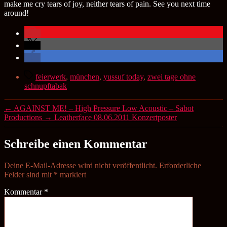
make me cry tears of joy, neither tears of pain. See you next time
around!
Schlagwörter
feierwerk
,
münchen
,
yussuf today
,
zwei tage ohne
schnupftabak
←
AGAINST ME! – High Pressure Low Acoustic – Sabot
Productions
→
Leatherface 08.06.2011 Konzertposter
Schreibe einen Kommentar
Deine E-Mail-Adresse wird nicht veröffentlicht.
Erforderliche
Felder sind mit
*
markiert
Kommentar
*