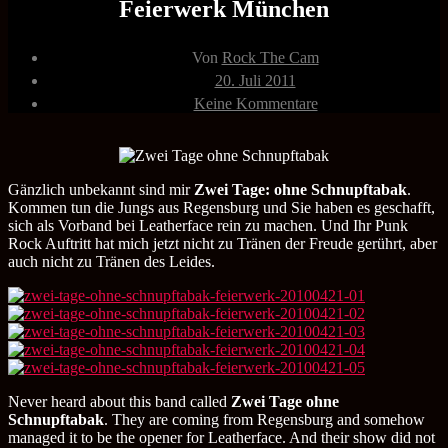
Feierwerk München
Beitragsautor
Von
Rock The Cam
Veröffentlichungsdatum
20. Juli 2011
zu
Keine Kommentare
Zwei
Tage
Ohne
Schnupftabak
21.04.2010
Gänzlich unbekannt sind mir
Zwei Tage: ohne Schnupftabak
.
Feierwerk
Kommen tun die Jungs aus Regensburg und Sie haben es geschafft,
München
sich als Vorband bei Leatherface rein zu machen. Und Ihr Punk
Rock Auftritt hat mich jetzt nicht zu Tränen der Freude gerührt, aber
auch nicht zu Tränen des Leides.
Never heard about this band called
Zwei Tage ohne
Schnupftabak
. They are coming from Regensburg and somehow
managed it to be the opener for Leatherface. And their show did not