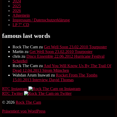
2024
2025
2026
Allgemein
Impressum / Datenschutzerklärung
LP 7" CD
famous last words
Rock The Cam
zu
Get Well Soon 23.02.2010 Tourposter
Martin
zu
Get Well Soon 23.02.2010 Tourposter
chris
zu
Disco Ensemble 22.06.2012 Hurricane Festival
Scheeßel
Rock The Cam
zu
And You Will Know Us By The Trail Of
Dead 12.04.2013 Strom München
Wahdan Arum Inawati
zu
Rocket From The Tombs
15.01.2013 Interview David Thomas
RTC Instagram
RTC Twitter
© 2026
Rock The Cam
Präsentiert von WordPress