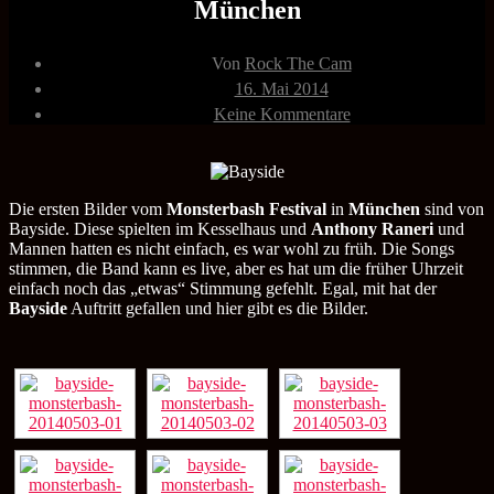
München
Beitragsautor
Von
Rock The Cam
Veröffentlichungsdatum
16. Mai 2014
zu
Keine Kommentare
Bayside
03.05.2014
Monsterbash
München
Die ersten Bilder vom
Monsterbash Festival
in
München
sind von
Bayside. Diese spielten im Kesselhaus und
Anthony Raneri
und
Mannen hatten es nicht einfach, es war wohl zu früh. Die Songs
stimmen, die Band kann es live, aber es hat um die früher Uhrzeit
einfach noch das „etwas“ Stimmung gefehlt. Egal, mit hat der
Bayside
Auftritt gefallen und hier gibt es die Bilder.