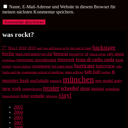
Name, E-Mail-Adresse und Website in diesem Browser für
meinen nächsten Kommentar speichern.
was rockt?
backstage
7"
2018
2019
59 to 1
and you will know us by the trail of dead
brescia
berlin
city slang
brooklyn
cd
black rebel motorcycle club
chuck ragan
festa di radio onda
feierwerk
eurosonic noorderslag
frank
epplehaus
hurricane
interview
groningen
turner
hot water music
garage deluxe
jello
kafe kult
lp
biafra and the guantanamo school of medicine
justin sullivan
london
münchen
monster bash
muffathalle
munich
new model army
poster
scheeßel
new york
strom
orangehouse
stuttgart
technikum
vinyl
tonhalle
ticket
theaterfabrik
tübingen
2002
2004
2005
2007
2008