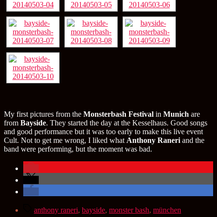
My first pictures from the
Monsterbash Festival
in
Munich
are
from
Bayside
. They started the day at the Kesselhaus. Good songs
and good performance but it was too early to make this live event
Cult. Not to get me wrong, I liked what
Anthony Raneri
and the
band were performing, but the moment was bad.
Schlagwörter
anthony raneri
,
bayside
,
monster bash
,
münchen