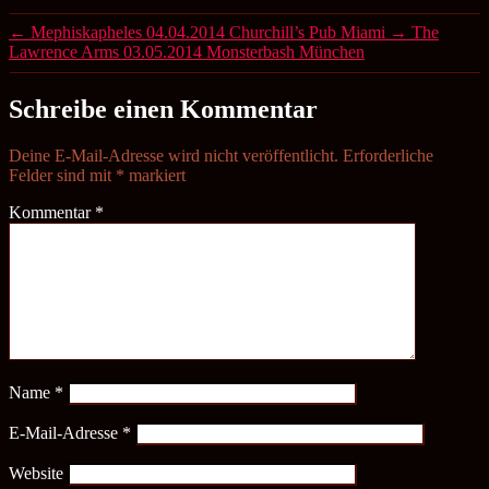
←
Mephiskapheles 04.04.2014 Churchill’s Pub Miami
→
The
Lawrence Arms 03.05.2014 Monsterbash München
Schreibe einen Kommentar
Deine E-Mail-Adresse wird nicht veröffentlicht.
Erforderliche
Felder sind mit
*
markiert
Kommentar
*
Name
*
E-Mail-Adresse
*
Website