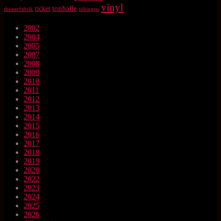
vinyl
tonhalle
ticket
theaterfabrik
tübingen
2002
2004
2005
2007
2008
2009
2010
2011
2012
2013
2014
2015
2016
2017
2018
2019
2020
2022
2023
2024
2025
2026