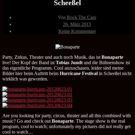
Scheeßel
Beitragsautor
Von
Rock The Cam
Veröffentlichungsdatum
26. März 2013
zu
Keine Kommentare
Bonaparte
23.06.2012
Hurricane
Festival
Scheeßel
Party, Zirkus, Theater und auch noch Musik, das ist
Bonaparte
live! Der Kopf der Band ist
Tobias Jundt
und die Bühnenshow ist
das eigentliche Programm. Cool anzuschauen, leider sind meine
Bilder hier beim Auftritt beim
Hurricane Festival
in Scheeßel nicht
wirklich was geworden.
Are you looking for party, circus, theater and all this combined with
music? Go and check out
Bonaparte
. The stage show is the real
program, cool to watch; unfortunately my pictures did not really get
cool to watch…