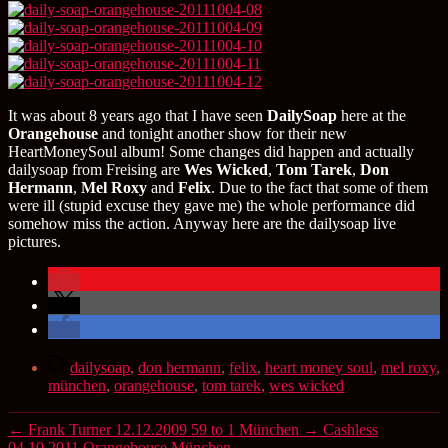
It was about 8 years ago that I have seen
DailySoap
here at the
Orangehouse
and tonight another show for their new
HeartMoneySoul album! Some changes did happen and actually
dailysoap from Freising are
Wes Wicked
,
Tom Tarek
,
Don
Hermann
,
Mel Roxy
and
Felix
. Due to the fact that some of them
were ill (stupid excuse they gave me) the whole performance did
somehow miss the action. Anyway here are the dailysoap live
pictures.
Schlagwörter
dailysoap
,
don hermann
,
felix
,
heart money soul
,
mel roxy
,
münchen
,
orangehouse
,
tom tarek
,
wes wicked
←
Frank Turner 12.12.2009 59 to 1 München
→
Cashless
04.10.2011 Orangehouse München