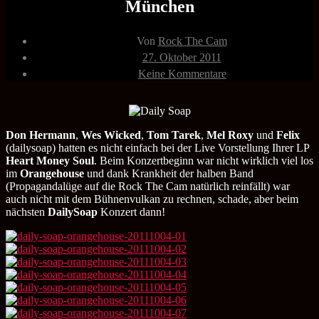
München
Beitragsautor
Von
Rock The Cam
Veröffentlichungsdatum
27. Oktober 2011
zu
Keine Kommentare
DailySoap
04.10.2011
Orangehouse
München
Don Hermann
,
Wes Wicked
,
Tom Tarek
,
Mel Roxy
und
Felix
(dailysoap) hatten es nicht einfach bei der Live Vorstellung Ihrer LP
Heart Money Soul
. Beim Konzertbeginn war nicht wirklich viel los
im
Orangehouse
und dank Krankheit der halben Band
(Propagandalüge auf die Rock The Cam natürlich reinfällt) war
auch nicht mit dem Bühnenvulkan zu rechnen, schade, aber beim
nächsten
DailySoap
Konzert dann!