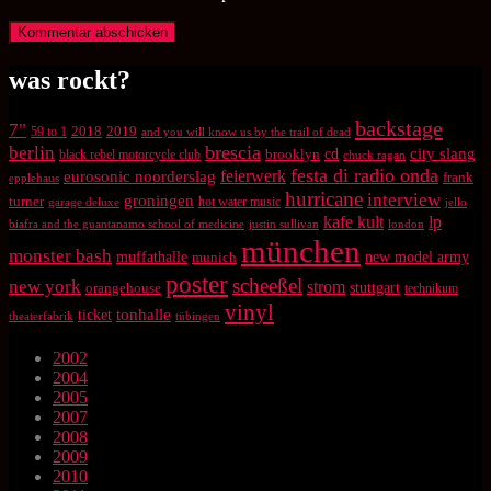
was rockt?
backstage
7"
2018
2019
59 to 1
and you will know us by the trail of dead
brescia
berlin
city slang
brooklyn
cd
black rebel motorcycle club
chuck ragan
festa di radio onda
feierwerk
eurosonic noorderslag
frank
epplehaus
hurricane
interview
groningen
turner
hot water music
garage deluxe
jello
kafe kult
lp
biafra and the guantanamo school of medicine
justin sullivan
london
münchen
monster bash
muffathalle
munich
new model army
poster
scheeßel
new york
strom
orangehouse
stuttgart
technikum
vinyl
tonhalle
ticket
theaterfabrik
tübingen
2002
2004
2005
2007
2008
2009
2010