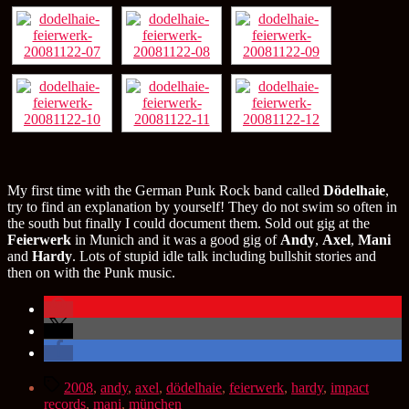
My first time with the German Punk Rock band called
Dödelhaie
,
try to find an explanation by yourself! They do not swim so often in
the south but finally I could document them. Sold out gig at the
Feierwerk
in Munich and it was a good gig of
Andy
,
Axel
,
Mani
and
Hardy
. Lots of stupid idle talk including bullshit stories and
then on with the Punk music.
Schlagwörter
2008
,
andy
,
axel
,
dödelhaie
,
feierwerk
,
hardy
,
impact
records
,
mani
,
münchen