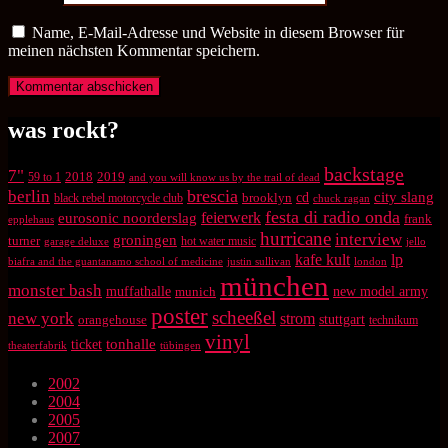
Name, E-Mail-Adresse und Website in diesem Browser für
meinen nächsten Kommentar speichern.
was rockt?
backstage
7"
2018
2019
59 to 1
and you will know us by the trail of dead
brescia
berlin
city slang
brooklyn
cd
black rebel motorcycle club
chuck ragan
festa di radio onda
feierwerk
eurosonic noorderslag
frank
epplehaus
hurricane
interview
groningen
turner
hot water music
garage deluxe
jello
kafe kult
lp
biafra and the guantanamo school of medicine
justin sullivan
london
münchen
monster bash
muffathalle
munich
new model army
poster
scheeßel
new york
strom
orangehouse
stuttgart
technikum
vinyl
tonhalle
ticket
theaterfabrik
tübingen
2002
2004
2005
2007