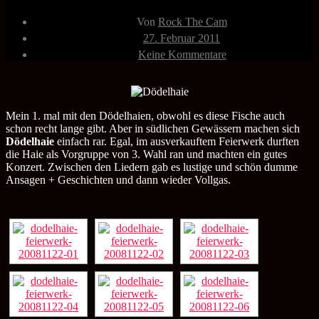
Beitragsautor
Von
Rock The Cam
Veröffentlichungsdatum
27. Februar 2011
zu
Keine Kommentare
Dödelhaie
22.11.2008
Feierwerk
München
Mein 1. mal mit den Dödelhaien, obwohl es diese Fische auch
schon recht lange gibt. Aber in südlichen Gewässern machen sich
Dödelhaie
einfach rar. Egal, im ausverkauftem Feierwerk durften
die Haie als Vorgruppe von 3. Wahl ran und machten ein gutes
Konzert. Zwischen den Liedern gab es lustige und schön dumme
Ansagen + Geschichten und dann wieder Vollgas.