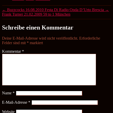
←
Buzzcocks 16.08.2010 Festa Di Radio Onda D’Urto Brescia
→
Frank Turner 21.02.2009 59 to 1 München
Schreibe einen Kommentar
Deine E-Mail-Adresse wird nicht veröffentlicht.
Erforderliche
Felder sind mit
*
markiert
Kommentar
*
Name
*
E-Mail-Adresse
*
Website