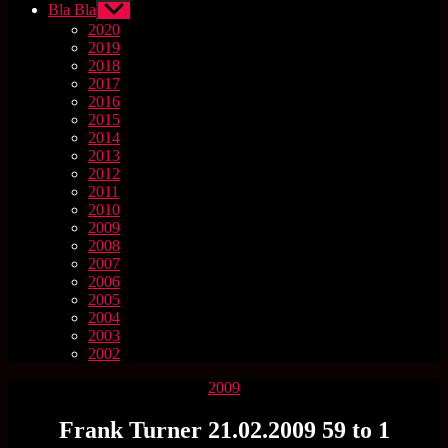
Bla Bla
Untermenü
anzeigen
2020
2019
2018
2017
2016
2015
2014
2013
2012
2011
2010
2009
2008
2007
2006
2005
2004
2003
2002
Kategorien
2009
Frank Turner 21.02.2009 59 to 1