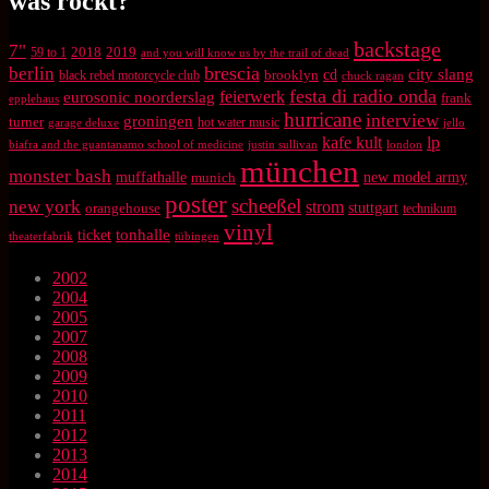
was rockt?
backstage
7"
2018
2019
59 to 1
and you will know us by the trail of dead
brescia
berlin
city slang
brooklyn
cd
black rebel motorcycle club
chuck ragan
festa di radio onda
feierwerk
eurosonic noorderslag
frank
epplehaus
hurricane
interview
groningen
turner
hot water music
garage deluxe
jello
kafe kult
lp
biafra and the guantanamo school of medicine
justin sullivan
london
münchen
monster bash
muffathalle
munich
new model army
poster
scheeßel
new york
strom
orangehouse
stuttgart
technikum
vinyl
tonhalle
ticket
theaterfabrik
tübingen
2002
2004
2005
2007
2008
2009
2010
2011
2012
2013
2014