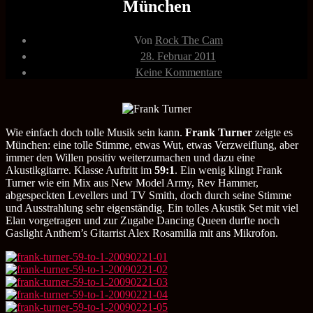
München
Beitragsautor
Von
Rock The Cam
Veröffentlichungsdatum
28. Februar 2011
zu
Keine Kommentare
Frank
Turner
21.02.2009
59
to
Wie einfach doch tolle Musik sein kann.
Frank Turner
zeigte es
1
München: eine tolle Stimme, etwas Wut, etwas Verzweiflung, aber
München
immer den Willen positiv weiterzumachen und dazu eine
Akustikgitarre. Klasse Auftritt im
59:1
. Ein wenig klingt Frank
Turner wie ein Mix aus New Model Army, Rev Hammer,
abgespeckten Levellers und TV Smith, doch durch seine Stimme
und Ausstrahlung sehr eigenständig. Ein tolles Akustik Set mit viel
Elan vorgetragen und zur Zugabe Dancing Queen durfte noch
Gaslight Anthem’s Gitarrist Alex Rosamilia mit ans Mikrofon.