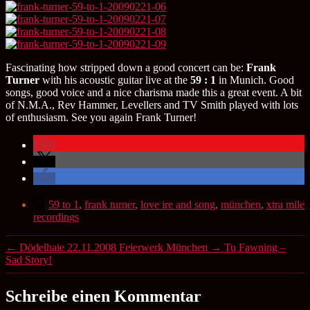
Fascinating how stripped down a good concert can be:
Frank
Turner
with his acoustic guitar live at the
59 : 1
in Munich. Good
songs, good voice and a nice charisma made this a great event. A bit
of N.M.A., Rev Hammer, Levellers and TV Smith played with lots
of enthusiasm. See you again Frank Turner!
Schlagwörter
59 to 1
,
frank turner
,
love ire and song
,
münchen
,
xtra mile
recordings
←
Dödelhaie 22.11.2008 Feierwerk München
→
Tu Fawning –
Sad Story!
Schreibe einen Kommentar