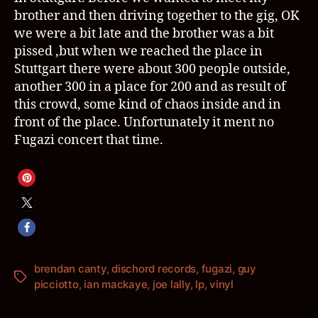
brother and then driving together to the gig, OK
we were a bit late and the brother was a bit
pissed ,but when we reached the place in
Stuttgart there were about 300 people outside,
another 300 in a place for 200 and as result of
this crowd, some kind of chaos inside and in
front of the place. Unfortunately it ment no
Fugazi concert that time.
brendan canty
,
dischord records
,
fugazi
,
guy
Schlagwörter
picciotto
,
ian mackaye
,
joe lally
,
lp
,
vinyl