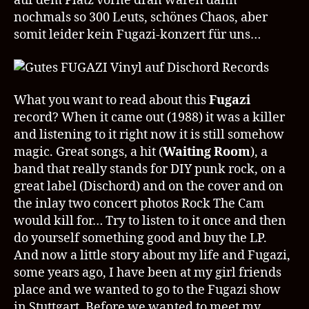
auf dem Platz vorne dran waren dann
nochmals so 300 Leuts, schönes Chaos, aber
somit leider kein Fugazi-konzert für uns…
What you want to read about this
Fugazi
record? When it came out (1988) it was a killer
and listening to it right now it is still somehow
magic. Great songs, a hit (
Waiting Room
), a
band that really stands for DIY punk rock, on a
great label (Dischord) and on the cover and on
the inlay two concert photos Rock The Cam
would kill for… Try to listen to it once and then
do yourself something good and buy the LP.
And now a little story about my life and Fugazi,
some years ago, I have been at my girl friends
place and we wanted to go to the Fugazi show
in Stuttgart. Before we wanted to meet my