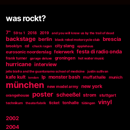
was rockt?
7"
2018
2019
59 to 1
and you will know us by the trail of dead
backstage
berlin
brescia
black rebel motorcycle club
city slang
brooklyn
cd
chuck ragan
epplehaus
festa di radio onda
feierwerk
eurosonic noorderslag
groningen
frank turner
garage deluxe
hot water music
hurricane
interview
jello biafra and the guantanamo school of medicine
justin sullivan
kafe kult
lp
monster bash
muffathalle
munich
london
münchen
new york
new model army
poster
scheeßel
strom
orangehouse
stuttgart
vinyl
tonhalle
ticket
technikum
theaterfabrik
tübingen
2002
2004