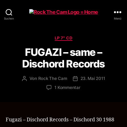
Rock
Suchen
Menü
The
Cam
Kategorien
LP 7" CD
FUGAZI – same –
Dischord Records
Von
Rock The Cam
23. Mai 2011
Beitragsautor
Veröffentlichungsdatum
zu
1 Kommentar
FUGAZI
–
same
–
Dischord
Fugazi – Dischord Records – Dischord 30 1988
Records