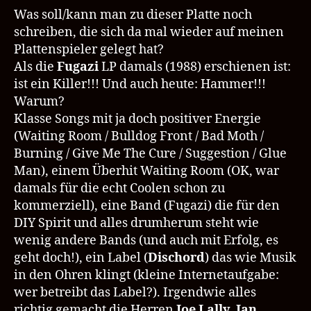
Was soll/kann man zu dieser Platte noch
schreiben, die sich da mal wieder auf meinen
Plattenspieler gelegt hat?
Als die
Fugazi
LP damals (1988) erschienen ist:
ist ein Killer!!! Und auch heute: Hammer!!!
Warum?
Klasse Songs mit ja doch positiver Energie
(Waiting Room / Bulldog Front / Bad Moth /
Burning / Give Me The Cure / Suggestion / Glue
Man), einem Überhit Waiting Room (OK, war
damals für die echt Coolen schon zu
kommerziell), eine Band (Fugazi) die für den
DIY Spirit und alles drumherum steht wie
wenig andere Bands (und auch mit Erfolg, es
geht doch!), ein Label (
Dischord
) das wie Musik
in den Ohren klingt (kleine Internetaufgabe:
wer betreibt das Label?). Irgendwie alles
richtig gemacht die Herren
Joe Lally
,
Ian