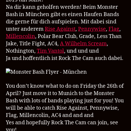
Na dir kann geholfen werden! Beim Monster
Bash in München gibt es einen Haufen Bands
die gerne für dich aufspielen. Mit dabei sind
unter anderem
Rise Against
,
Pennywise
,
Flag
,
Millencolin
, Polar Bear Club, Grade, Less Than
Jake, Title Fight, AC4,
A Wilhelm Scream
,
Nothington,
Tim Vantol
, und und und
Ja und hoffentlich ist Rock The Cam auch dabei.
You don’t know what to do on Friday the 26th of
April? Just move it to Munich to the Monster
Bash with lots of bands playing just for you! You
will be able to catch Rise Against, Pennywise,
Flag, Millencolin, AC4 and and and
Yes and hopefully Rock The Cam can join, see
you!