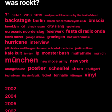
was rockt?
7"
2018
2019
59 to 1
and you will know us by the trail of dead
backstage
berlin
brescia
black rebel motorcycle club
city slang
brooklyn
cd
chuck ragan
epplehaus
festa di radio onda
feierwerk
eurosonic noorderslag
groningen
frank turner
garage deluxe
hot water music
hurricane
interview
jello biafra and the guantanamo school of medicine
justin sullivan
kafe kult
lp
monster bash
muffathalle
munich
london
münchen
new york
new model army
poster
scheeßel
strom
orangehouse
stuttgart
vinyl
tonhalle
ticket
technikum
theaterfabrik
tübingen
2002
2004
2005
2007