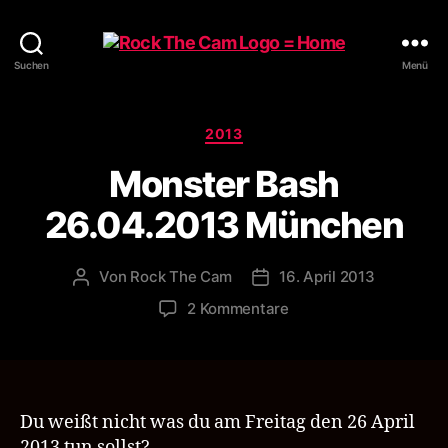
Rock
Suchen
Menü
The
Cam
Kategorien
2013
Monster Bash
26.04.2013 München
Von
Rock The Cam
16. April 2013
Beitragsautor
Veröffentlichungsdatum
zu
2 Kommentare
Monster
Bash
26.04.2013
München
Du weißt nicht was du am Freitag den 26 April
2013 tun sollst?