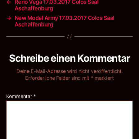
←
Reno Vega 17.03.2017 Colos Saal
Aschaffenburg
→
New Model Army 17.03.2017 Colos Saal
Aschaffenburg
Schreibe einen Kommentar
Deine E-Mail-Adresse wird nicht veröffentlicht.
Erforderliche Felder sind mit
*
markiert
Kommentar
*