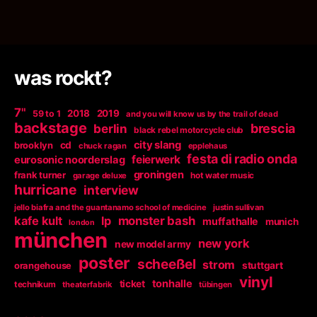
was rockt?
7"
2018
2019
59 to 1
and you will know us by the trail of dead
backstage
berlin
brescia
black rebel motorcycle club
city slang
brooklyn
cd
chuck ragan
epplehaus
festa di radio onda
feierwerk
eurosonic noorderslag
groningen
frank turner
garage deluxe
hot water music
hurricane
interview
jello biafra and the guantanamo school of medicine
justin sullivan
kafe kult
lp
monster bash
muffathalle
munich
london
münchen
new york
new model army
poster
scheeßel
strom
orangehouse
stuttgart
vinyl
tonhalle
ticket
technikum
theaterfabrik
tübingen