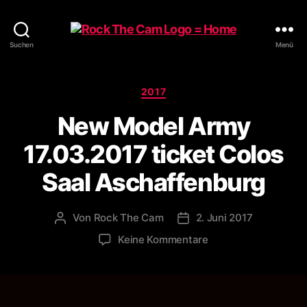
Rock
Suchen
Menü
The
Cam
Kategorien
2017
New Model Army
17.03.2017 ticket Colos
Saal Aschaffenburg
Von
Rock The Cam
2. Juni 2017
Beitragsautor
Veröffentlichungsdatum
zu
Keine Kommentare
New
Model
Army
17.03.2017