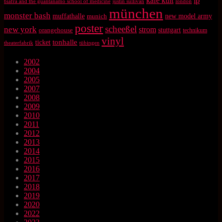
kafe kult
lp
biafra and the guantanamo school of medicine
justin sullivan
london
münchen
monster bash
muffathalle
munich
new model army
poster
scheeßel
new york
strom
orangehouse
stuttgart
technikum
vinyl
tonhalle
ticket
theaterfabrik
tübingen
2002
2004
2005
2007
2008
2009
2010
2011
2012
2013
2014
2015
2016
2017
2018
2019
2020
2022