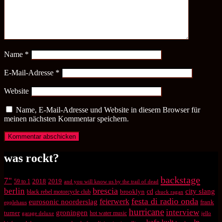
Name
*
E-Mail-Adresse
*
Website
Name, E-Mail-Adresse und Website in diesem Browser für
meinen nächsten Kommentar speichern.
was rockt?
backstage
7"
2018
2019
59 to 1
and you will know us by the trail of dead
brescia
berlin
city slang
brooklyn
cd
black rebel motorcycle club
chuck ragan
festa di radio onda
feierwerk
eurosonic noorderslag
frank
epplehaus
hurricane
interview
groningen
turner
hot water music
garage deluxe
jello