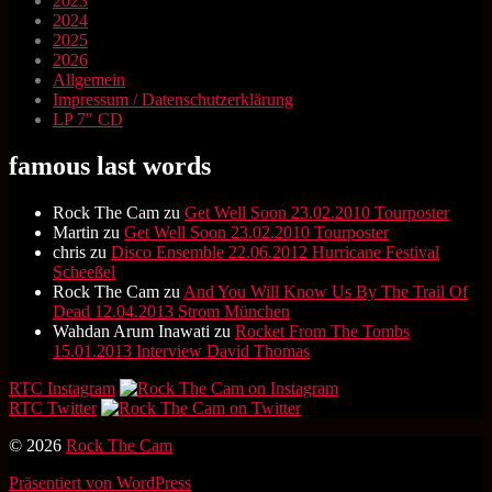
2023
2024
2025
2026
Allgemein
Impressum / Datenschutzerklärung
LP 7" CD
famous last words
Rock The Cam
zu
Get Well Soon 23.02.2010 Tourposter
Martin
zu
Get Well Soon 23.02.2010 Tourposter
chris
zu
Disco Ensemble 22.06.2012 Hurricane Festival
Scheeßel
Rock The Cam
zu
And You Will Know Us By The Trail Of
Dead 12.04.2013 Strom München
Wahdan Arum Inawati
zu
Rocket From The Tombs
15.01.2013 Interview David Thomas
RTC Instagram
RTC Twitter
© 2026
Rock The Cam
Präsentiert von WordPress