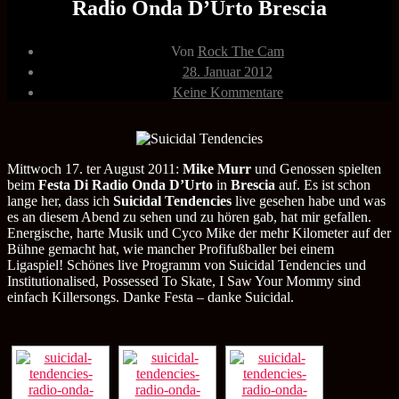
Radio Onda D’Urto Brescia
Beitragsautor
Von
Rock The Cam
Veröffentlichungsdatum
28. Januar 2012
zu
Keine Kommentare
Suicidal
Tendencies
17.08.2011
Festa
Di
Mittwoch 17. ter August 2011:
Mike Murr
und Genossen spielten
Radio
beim
Festa Di Radio Onda D’Urto
in
Brescia
auf. Es ist schon
Onda
lange her, dass ich
Suicidal Tendencies
live gesehen habe und was
D’Urto
es an diesem Abend zu sehen und zu hören gab, hat mir gefallen.
Brescia
Energische, harte Musik und Cyco Mike der mehr Kilometer auf der
Bühne gemacht hat, wie mancher Profifußballer bei einem
Ligaspiel! Schönes live Programm von Suicidal Tendencies und
Institutionalised, Possessed To Skate, I Saw Your Mommy sind
einfach Killersongs. Danke Festa – danke Suicidal.