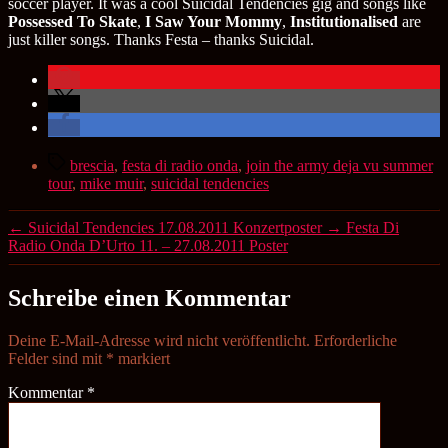
soccer player. It was a cool Suicidal Tendencies gig and songs like
Possessed To Skate
,
I Saw Your Mommy
,
Institutionalised
are
just killer songs. Thanks Festa – thanks Suicidal.
Schlagwörter
brescia
,
festa di radio onda
,
join the army deja vu summer
tour
,
mike muir
,
suicidal tendencies
←
Suicidal Tendencies 17.08.2011 Konzertposter
→
Festa Di
Radio Onda D’Urto 11. – 27.08.2011 Poster
Schreibe einen Kommentar
Deine E-Mail-Adresse wird nicht veröffentlicht.
Erforderliche
Felder sind mit
*
markiert
Kommentar
*