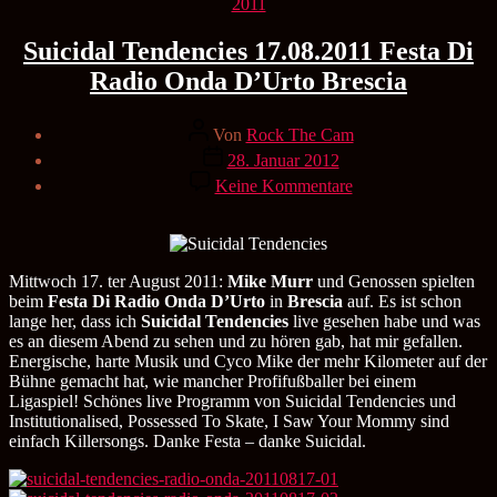
Kategorien
2011
Suicidal Tendencies 17.08.2011 Festa Di
Radio Onda D’Urto Brescia
Beitragsautor
Von
Rock The Cam
Veröffentlichungsdatum
28. Januar 2012
zu
Keine Kommentare
Suicidal
Tendencies
17.08.2011
Festa
Di
Mittwoch 17. ter August 2011:
Mike Murr
und Genossen spielten
Radio
beim
Festa Di Radio Onda D’Urto
in
Brescia
auf. Es ist schon
Onda
lange her, dass ich
Suicidal Tendencies
live gesehen habe und was
D’Urto
es an diesem Abend zu sehen und zu hören gab, hat mir gefallen.
Brescia
Energische, harte Musik und Cyco Mike der mehr Kilometer auf der
Bühne gemacht hat, wie mancher Profifußballer bei einem
Ligaspiel! Schönes live Programm von Suicidal Tendencies und
Institutionalised, Possessed To Skate, I Saw Your Mommy sind
einfach Killersongs. Danke Festa – danke Suicidal.