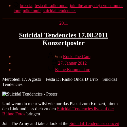
Schlagwörter
brescia
,
festa di radio onda
,
join the army deja vu summer
tour
,
mike muir
,
suicidal tendencies
Kategorien
2011
Suicidal Tendencies 17.08.2011
Konzertposter
Beitragsautor
Von
Rock The Cam
Veröffentlichungsdatum
27. Januar 2012
zu
Keine Kommentare
Suicidal
Tendencies
Mercoledi 17. Agosto – Festa Di Radio Onda D’Urto – Suicidal
17.08.2011
Tendencies
Konzertposter
Und wenn du mehr wilst wie nur das Plakat zum Konzert, nimm
den Link und lass dich zu den
Suicidal Tendencies live auf der
Bühne Fotos
bringen
Join The Army and take a look at the
Suicidal Tendencies concert