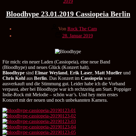
Kategorien
2019
Bloodhype 23.01.2019 Cassiopeia Berlin
Beitragsautor
Von
Rock The Cam
Veröffentlichungsdatum
28. Januar 2019
Für mich: ein neuer Laden (Cassiopeia), eine neue Band
(Bloodhype) und neues Glück (Konzert halt).
Bloodhype
sind
Elmar Weyland
,
Erik Laser
,
Matt Mueller
und
Chris Kohl
aus
Berlin
. Das Konzert im
Cassiopeia
war
ausverkauft und die Stimmung gut. Leider habe ich die Vorband
verpasst, aber bei Bloodhype war ich rechtzeitig am Start. Poppiger
Indie-Rock mit Melodie – schön war’s. Und hey mein erstes
Konzert mit der neuen und noch unbekannten Kamera.