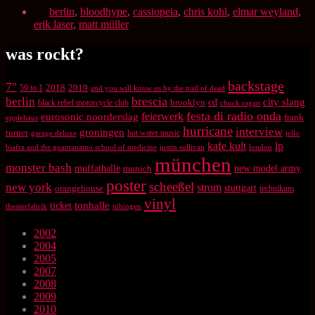
Schlagwörter
berlin
,
bloodhype
,
cassiopeia
,
chris kohl
,
elmar weyland
,
erik laser
,
matt müller
was rockt?
backstage
7"
2018
2019
59 to 1
and you will know us by the trail of dead
brescia
berlin
city slang
brooklyn
cd
black rebel motorcycle club
chuck ragan
festa di radio onda
feierwerk
eurosonic noorderslag
frank
epplehaus
hurricane
interview
groningen
turner
hot water music
garage deluxe
jello
kafe kult
lp
biafra and the guantanamo school of medicine
justin sullivan
london
münchen
monster bash
muffathalle
munich
new model army
poster
scheeßel
new york
strom
orangehouse
stuttgart
technikum
vinyl
tonhalle
ticket
theaterfabrik
tübingen
2002
2004
2005
2007
2008
2009
2010