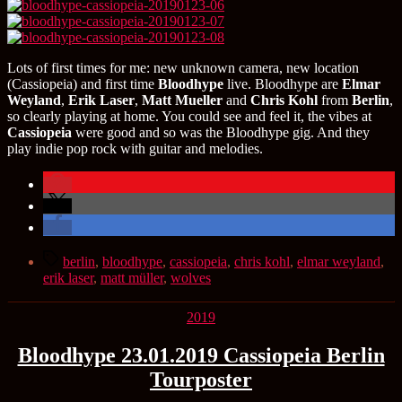
Lots of first times for me: new unknown camera, new location
(Cassiopeia) and first time
Bloodhype
live. Bloodhype are
Elmar
Weyland
,
Erik Laser
,
Matt Mueller
and
Chris Kohl
from
Berlin
,
so clearly playing at home. You could see and feel it, the vibes at
Cassiopeia
were good and so was the Bloodhype gig. And they
play indie pop rock with guitar and melodies.
Schlagwörter
berlin
,
bloodhype
,
cassiopeia
,
chris kohl
,
elmar weyland
,
erik laser
,
matt müller
,
wolves
Kategorien
2019
Bloodhype 23.01.2019 Cassiopeia Berlin
Tourposter