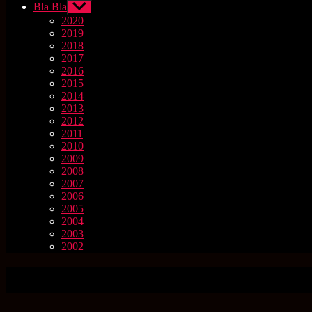
Bla Bla
Untermenü
anzeigen
2020
2019
2018
2017
2016
2015
2014
2013
2012
2011
2010
2009
2008
2007
2006
2005
2004
2003
2002