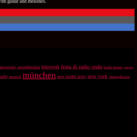
th guitar and melodies.
festa di radio onda
feierwerk
urosonic noorderslag
frank turner
garage
münchen
new york
halle
munich
new model army
orangehouse