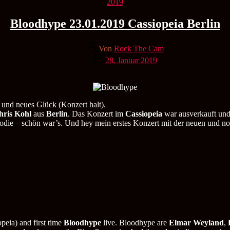
Kategorien
2019
Bloodhype 23.01.2019 Cassiopeia Berlin
Beitragsautor
Von
Rock The Cam
Veröffentlichungsdatum
28. Januar 2019
 und neues Glück (Konzert halt).
hris Kohl
aus
Berlin
. Das Konzert im
Cassiopeia
war ausverkauft und 
lodie – schön war’s. Und hey mein erstes Konzert mit der neuen und 
peia) and first time
Bloodhype
live. Bloodhype are
Elmar Weyland
,