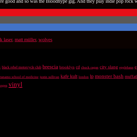
e good and so was the Bloodhype gig. And they play indie pop rock wi
ik laser
,
matt müller
,
wolves
brescia
n
city slang
e
brooklyn
cd
black rebel motorcycle club
chuck ragan
epplehaus
kafe kult
lp
monster bash
muffat
antanamo school of medicine
justin sullivan
london
vinyl
ingen