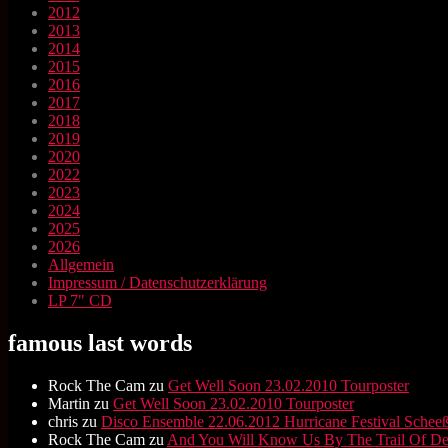
2012
2013
2014
2015
2016
2017
2018
2019
2020
2022
2023
2024
2025
2026
Allgemein
Impressum / Datenschutzerklärung
LP 7" CD
famous last words
Rock The Cam
zu
Get Well Soon 23.02.2010 Tourposter
Martin
zu
Get Well Soon 23.02.2010 Tourposter
chris
zu
Disco Ensemble 22.06.2012 Hurricane Festival Scheeß
Rock The Cam
zu
And You Will Know Us By The Trail Of D