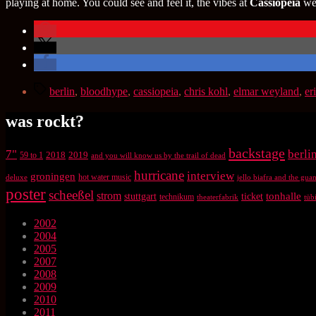
playing at home. You could see and feel it, the vibes at
Cassiopeia
wer
Schlagwörter
berlin
,
bloodhype
,
cassiopeia
,
chris kohl
,
elmar weyland
,
er
was rockt?
backstage
7"
berli
2018
2019
59 to 1
and you will know us by the trail of dead
hurricane
interview
groningen
hot water music
deluxe
jello biafra and the gu
poster
scheeßel
strom
tonhalle
stuttgart
ticket
technikum
theaterfabrik
tüb
2002
2004
2005
2007
2008
2009
2010
2011