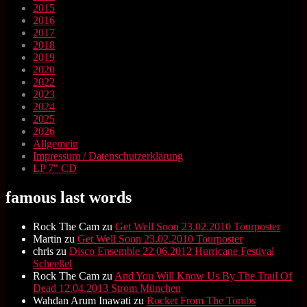
2015
2016
2017
2018
2019
2020
2022
2023
2024
2025
2026
Allgemein
Impressum / Datenschutzerklärung
LP 7" CD
famous last words
Rock The Cam
zu
Get Well Soon 23.02.2010 Tourposter
Martin
zu
Get Well Soon 23.02.2010 Tourposter
chris
zu
Disco Ensemble 22.06.2012 Hurricane Festival
Scheeßel
Rock The Cam
zu
And You Will Know Us By The Trail Of
Dead 12.04.2013 Strom München
Wahdan Arum Inawati
zu
Rocket From The Tombs