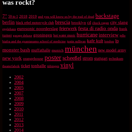
was rockt?
backstage
7"
2018
2019
59 to 1
and you will know us by the trail of dead
brescia
berlin
city slang
brooklyn
cd
black rebel motorcycle club
chuck ragan
festa di radio onda
feierwerk
eurosonic noorderslag
frank
epplehaus
hurricane
interview
groningen
turner
hot water music
garage deluxe
jello
kafe kult
lp
biafra and the guantanamo school of medicine
justin sullivan
london
münchen
monster bash
muffathalle
munich
new model army
poster
scheeßel
new york
strom
orangehouse
stuttgart
technikum
vinyl
tonhalle
ticket
theaterfabrik
tübingen
2002
2004
2005
2007
2008
2009
2010
2011
2012
2013
2014