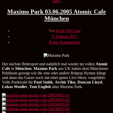
Kategorien
2005
Maximo Park 03.06.2005 Atomic Cafe
München
Beitragsautor
Von
Rock The Cam
Veröffentlichungsdatum
5. Februar 2017
zu
Keine Kommentare
Maximo
Park
03.06.2005
Atomic
Cafe
Der nächste Britexport und natürlich mal wieder im vollen
Atomic
München
Cafe
in
München
.
Maximo Park
aus UK haben dem Münchener
Publikum gezeigt wie die eine oder andere Britpop Hymne klingt
und dann das Ganze noch mit einer guten Live-Show vorgeführt.
Volle Punktzahl für
Paul Smith
,
Archis Tiku
,
Duncan Lloyd
,
Lukas Wooller
,
Tom English
alias Maximo Park.