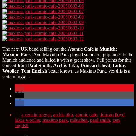
The next UK band selling out the
Atomic Cafe
in
Munich
:
Maximo Park
. And Maximo Park played some brit pop tunes to the
Munich audience and killed it with a great show. Full points for this
concert from
Paul Smith
,
Archis Tiku
,
Duncan Lloyd
,
Lukas
Wooller
,
Tom English
better known as Maximo Park, yes this is a
certain trigger.
Schlagwörter
a certain trigger
,
archis tiku
,
atomic cafe
,
duncan lloyd
,
lukas wooller
,
maximo park
,
münchen
,
paul smith
,
tom
english