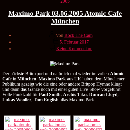
Kategorien
2005
Maximo Park 03.06.2005 Atomic Cafe
München
Beitragsautor
Von
Rock The Cam
Veröffentlichungsdatum
5. Februar 2017
zu
Keine Kommentare
Maximo
Park
03.06.2005
Atomic
Cafe
Der nächste Britexport und natürlich mal wieder im vollen
Atomic
München
Cafe
in
München
.
Maximo Park
aus UK haben dem Münchener
Publikum gezeigt wie die eine oder andere Britpop Hymne klingt
und dann das Ganze noch mit einer guten Live-Show vorgeführt.
Volle Punktzahl für
Paul Smith
,
Archis Tiku
,
Duncan Lloyd
,
Lukas Wooller
,
Tom English
alias Maximo Park.