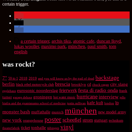
certain trigger.
Schlagwörter
a certain trigger
,
archis tiku
,
atomic cafe
,
duncan lloyd
,
lukas wooller
,
maximo park
,
münchen
,
paul smith
,
tom
english
was rockt?
backstage
7"
2018
2019
59 to 1
and you will know us by the trail of dead
brescia
berlin
city slang
brooklyn
cd
black rebel motorcycle club
chuck ragan
festa di radio onda
feierwerk
eurosonic noorderslag
frank
epplehaus
hurricane
interview
groningen
turner
hot water music
garage deluxe
jello
kafe kult
lp
biafra and the guantanamo school of medicine
justin sullivan
london
münchen
monster bash
muffathalle
munich
new model army
poster
scheeßel
new york
strom
orangehouse
stuttgart
technikum
vinyl
tonhalle
ticket
theaterfabrik
tübingen