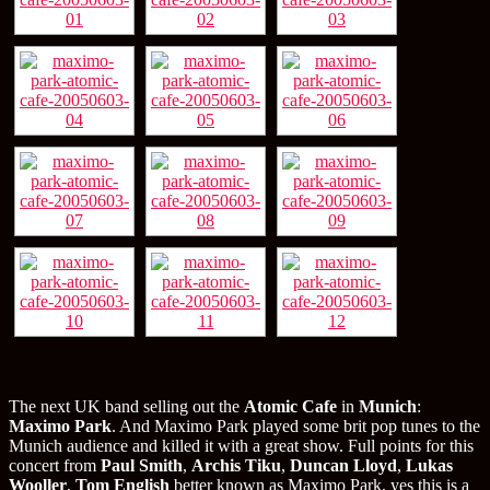
The next UK band selling out the
Atomic Cafe
in
Munich
:
Maximo Park
. And Maximo Park played some brit pop tunes to the
Munich audience and killed it with a great show. Full points for this
concert from
Paul Smith
,
Archis Tiku
,
Duncan Lloyd
,
Lukas
Wooller
,
Tom English
better known as Maximo Park, yes this is a