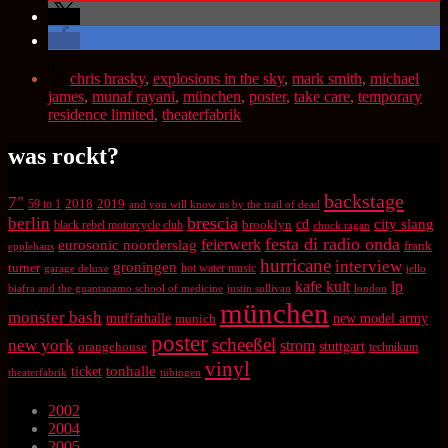
Schlagwörter
chris hrasky
,
explosions in the sky
,
mark smith
,
michael
james
,
munaf rayani
,
münchen
,
poster
,
take care
,
temporary
residence limited
,
theaterfabrik
was rockt?
backstage
7"
2018
2019
59 to 1
and you will know us by the trail of dead
brescia
berlin
city slang
brooklyn
cd
black rebel motorcycle club
chuck ragan
festa di radio onda
feierwerk
eurosonic noorderslag
frank
epplehaus
hurricane
interview
groningen
turner
hot water music
garage deluxe
jello
kafe kult
lp
biafra and the guantanamo school of medicine
justin sullivan
london
münchen
monster bash
muffathalle
munich
new model army
poster
scheeßel
new york
strom
orangehouse
stuttgart
technikum
vinyl
tonhalle
ticket
theaterfabrik
tübingen
2002
2004
2005