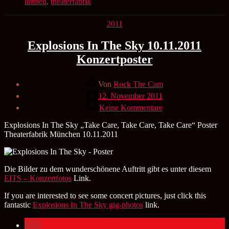
limited
,
theaterfabrik
Kategorien
2011
Explosions In The Sky 10.11.2011
Konzertposter
Beitragsautor
Von
Rock The Cam
Veröffentlichungsdatum
12. November 2011
zu
Keine Kommentare
Explosions
In
Explosions In The Sky „Take Care, Take Care, Take Care“ Poster
The
Theaterfabrik München 10.11.2011
Sky
10.11.2011
Konzertposter
Die Bilder zu dem wunderschönene Auftritt gibt es unter diesem
EITS – Konzertfotos
Link.
If you are interested to see some concert pictures, just click this
fantastic
Explosions In The Sky gig-photos
link.