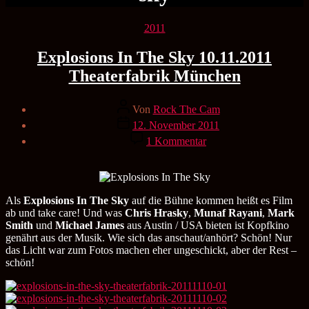
Kategorien
2011
Explosions In The Sky 10.11.2011
Theaterfabrik München
Beitragsautor
Von
Rock The Cam
Veröffentlichungsdatum
12. November 2011
zu
1 Kommentar
Explosions
In
The
Sky
10.11.2011
Als
Explosions In The Sky
auf die Bühne kommen heißt es Film
Theaterfabrik
ab und take care! Und was
Chris Hrasky
,
Munaf Rayani
,
Mark
München
Smith
und
Michael James
aus Austin / USA bieten ist Kopfkino
genährt aus der Musik. Wie sich das anschaut/anhört? Schön! Nur
das Licht war zum Fotos machen eher ungeschickt, aber der Rest –
schön!