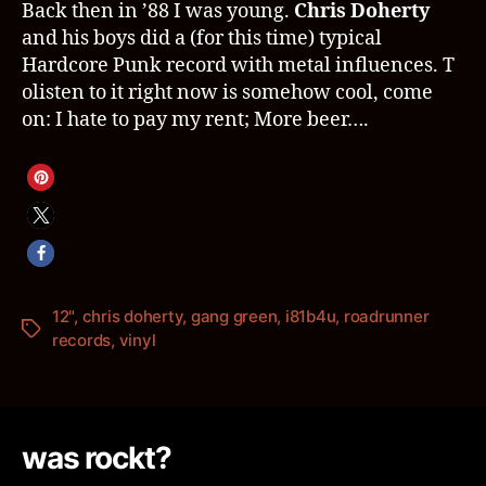
Back then in ’88 I was young.
Chris Doherty
and his boys did a (for this time) typical
Hardcore Punk record with metal influences. T
olisten to it right now is somehow cool, come
on: I hate to pay my rent; More beer….
12"
,
chris doherty
,
gang green
,
i81b4u
,
roadrunner
Schlagwörter
records
,
vinyl
was rockt?