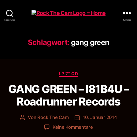
Rock
Suchen
Menü
The
Cam
Schlagwort:
gang green
Kategorien
LP 7" CD
GANG GREEN – I81B4U –
Roadrunner Records
Von
Rock The Cam
10. Januar 2014
Beitragsautor
Veröffentlichungsdatum
zu
Keine Kommentare
GANG