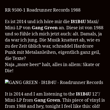
GREEN
–
RR 9500-1 Roadrunner Records 1988
I81B4U
–
Es ist 2014 und ich höre mir die
I81B4U
Maxi/
Roadrunner
Mini-LP von
Gang Green
an. Diese ist von 1988
Records
und so fühle ich mich jetzt auch: alt. Damals, ja
da war ich jung. Die Musik knattert ab, wie es
zu der Zeit üblich war, schraddel Hardcore
Punk mit Metalanleihen, eigentlich ganz geil,
die Texte?
Naja „more beer“ halt, alles in allem: Skate or
Die!
It is 2014 and I am listening to the
I81B4U
12″/
Mini-LP from
Gang Green
. This piece of vinyl is
from 1988 and hey, tonight I feel like this: old!