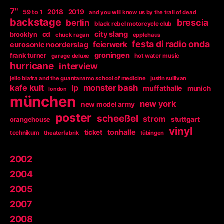
7"
2018
2019
59 to 1
and you will know us by the trail of dead
backstage
berlin
brescia
black rebel motorcycle club
city slang
brooklyn
cd
chuck ragan
epplehaus
festa di radio onda
feierwerk
eurosonic noorderslag
groningen
frank turner
garage deluxe
hot water music
hurricane
interview
jello biafra and the guantanamo school of medicine
justin sullivan
kafe kult
lp
monster bash
muffathalle
munich
london
münchen
new york
new model army
poster
scheeßel
strom
orangehouse
stuttgart
vinyl
tonhalle
ticket
technikum
theaterfabrik
tübingen
2002
2004
2005
2007
2008