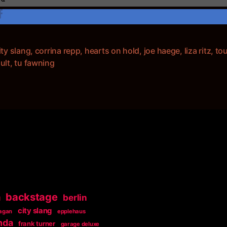
ity slang
,
corrina repp
,
hearts on hold
,
joe haege
,
liza ritz
,
to
rter
ult
,
tu fawning
backstage
berlin
d
city slang
agan
epplehaus
onda
frank turner
garage deluxe