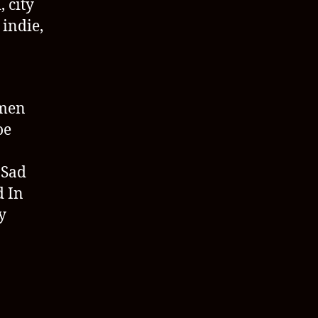
 city
 indie,
mmen
oe
 Sad
d In
y