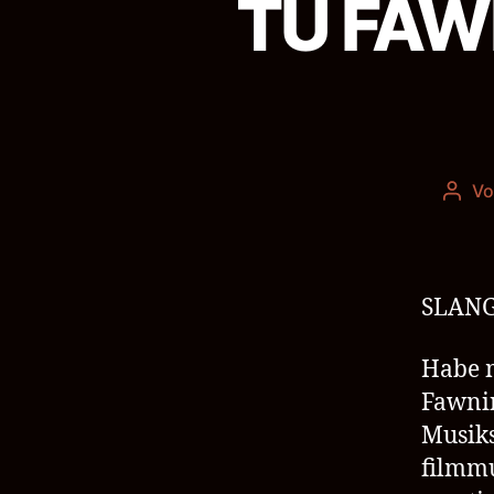
TU FAWN
V
Beit
SLANG
Habe m
Fawnin
Musik
filmmu