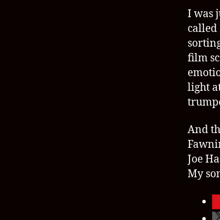
I was 
called
sortin
film s
emotio
light 
trump
And th
Fawni
Joe Ha
My son