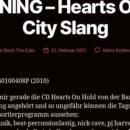
ING – Hearts O
City Slang
on
Rock The Cam
21. Februar 2011
Keine Komm
ragsautor
Veröffentlichungsdatum
0100408P (2010)
ir gerade die CD Hearts On Hold von der B
g angehört und so ungefähr können die Tag
sortierprogramm aussehen:
sik, beat-percussionlastig, nick cave, pj harve