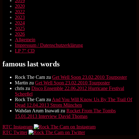
2019
2020
2022
2023
2024
2025
2026
Allgemein
Impressum / Datenschutzerklärung
LP 7" CD
famous last words
Rock The Cam
zu
Get Well Soon 23.02.2010 Tourposter
Martin
zu
Get Well Soon 23.02.2010 Tourposter
chris
zu
Disco Ensemble 22.06.2012 Hurricane Festival
Scheeßel
Rock The Cam
zu
And You Will Know Us By The Trail Of
Dead 12.04.2013 Strom München
Wahdan Arum Inawati
zu
Rocket From The Tombs
15.01.2013 Interview David Thomas
RTC Instagram
RTC Twitter