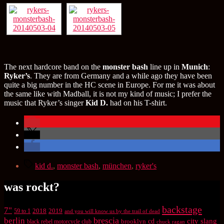
The next hardcore band on the
monster bash
line up in
Munich
:
Ryker’s
. They are from Germany and a while ago they have been
quite a big number in the HC scene in Europe. For me it was about
the same like with Madball, it is not my kind of music; I prefer the
music that Ryker’s singer
Kid D.
had on his T-shirt.
Schlagwörter
kid d.
,
monster bash
,
münchen
,
ryker's
was rockt?
backstage
7"
2018
2019
59 to 1
and you will know us by the trail of dead
brescia
berlin
city slang
brooklyn
cd
black rebel motorcycle club
chuck ragan