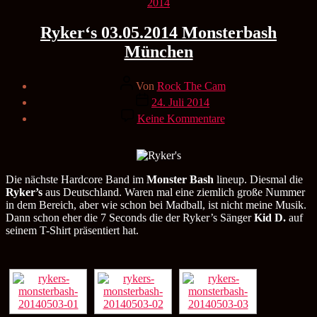
Kategorien
2014
Ryker‘s 03.05.2014 Monsterbash
München
Beitragsautor
Von
Rock The Cam
Veröffentlichungsdatum
24. Juli 2014
zu
Keine Kommentare
Ryker‘s
03.05.2014
Monsterbash
München
Die nächste Hardcore Band im
Monster Bash
lineup. Diesmal die
Ryker’s
aus Deutschland. Waren mal eine ziemlich große Nummer
in dem Bereich, aber wie schon bei Madball, ist nicht meine Musik.
Dann schon eher die 7 Seconds die der Ryker’s Sänger
Kid D.
auf
seinem T-Shirt präsentiert hat.