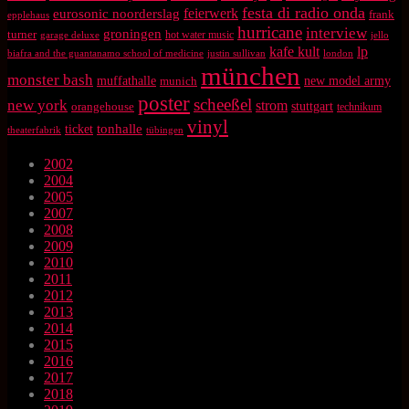
festa di radio onda
feierwerk
eurosonic noorderslag
frank
epplehaus
hurricane
interview
groningen
turner
hot water music
garage deluxe
jello
kafe kult
lp
biafra and the guantanamo school of medicine
justin sullivan
london
münchen
monster bash
muffathalle
munich
new model army
poster
scheeßel
new york
strom
orangehouse
stuttgart
technikum
vinyl
tonhalle
ticket
theaterfabrik
tübingen
2002
2004
2005
2007
2008
2009
2010
2011
2012
2013
2014
2015
2016
2017
2018