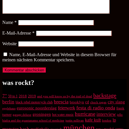
Name
*
E-Mail-Adresse
*
Website
Name, E-Mail-Adresse und Website in diesem Browser für
meinen nächsten Kommentar speichern.
was rockt?
backstage
7"
2018
2019
59 to 1
and you will know us by the trail of dead
brescia
berlin
city slang
brooklyn
cd
black rebel motorcycle club
chuck ragan
festa di radio onda
feierwerk
eurosonic noorderslag
frank
epplehaus
hurricane
interview
groningen
turner
hot water music
garage deluxe
jello
kafe kult
lp
biafra and the guantanamo school of medicine
justin sullivan
london
münchen
monster bash