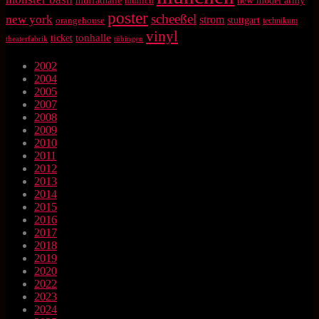
muffathalle
munich
new model army
poster
scheeßel
new york
strom
orangehouse
stuttgart
technikum
vinyl
tonhalle
ticket
theaterfabrik
tübingen
2002
2004
2005
2007
2008
2009
2010
2011
2012
2013
2014
2015
2016
2017
2018
2019
2020
2022
2023
2024