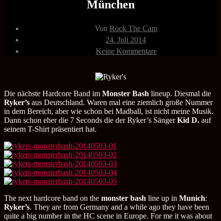
München
Beitragsautor
Von
Rock The Cam
Veröffentlichungsdatum
24. Juli 2014
zu
Keine Kommentare
Ryker‘s
03.05.2014
Monsterbash
München
Die nächste Hardcore Band im
Monster Bash
lineup. Diesmal die
Ryker’s
aus Deutschland. Waren mal eine ziemlich große Nummer
in dem Bereich, aber wie schon bei Madball, ist nicht meine Musik.
Dann schon eher die 7 Seconds die der Ryker’s Sänger
Kid D.
auf
seinem T-Shirt präsentiert hat.
The next hardcore band on the
monster bash
line up in
Munich
:
Ryker’s
. They are from Germany and a while ago they have been
quite a big number in the HC scene in Europe. For me it was about