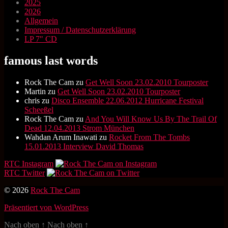
2025
2026
Allgemein
Impressum / Datenschutzerklärung
LP 7" CD
famous last words
Rock The Cam
zu
Get Well Soon 23.02.2010 Tourposter
Martin
zu
Get Well Soon 23.02.2010 Tourposter
chris
zu
Disco Ensemble 22.06.2012 Hurricane Festival
Scheeßel
Rock The Cam
zu
And You Will Know Us By The Trail Of
Dead 12.04.2013 Strom München
Wahdan Arum Inawati
zu
Rocket From The Tombs
15.01.2013 Interview David Thomas
RTC Instagram
RTC Twitter
© 2026
Rock The Cam
Präsentiert von WordPress
Nach oben
↑
Nach oben
↑