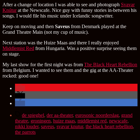
After a change of location I was able to see and photograph
Svavar
Knútur
at the Newscafe. Nice guy with funny stories in-between his
songs. I would file his music under Icelandic songwriter.
Keep on moving and then
Saveus
from Denmark played at the
Grand Theatre Main (not my cup of music).
Next station was the Huize Maas and there I really enjoyed
Middlemist Red
from Hungaria. Was a positive surprise seeing them
on stage.
My last show for the first night was from
The Black Heart Rebellion
from Belgium. I wanted to see them and the gig at the AA-Theater
rocked: good one!
Schlagwörter
de spieghel
,
der aa-theater
,
eurosonic noorderslag
,
grand
theatre
,
groningen
,
huize maas
,
middlemist red
,
newscafe
,
nikki louder
,
saveus
,
svavar knutur
,
the black heart rebellion
,
the parrots