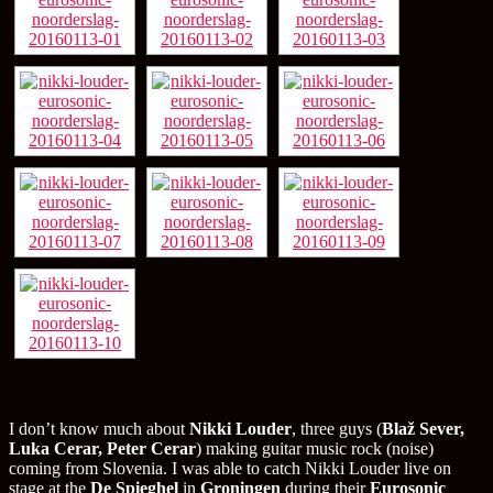
I don’t know much about
Nikki Louder
, three guys (
Blaž Sever,
Luka Cerar, Peter Cerar
) making guitar music rock (noise)
coming from Slovenia. I was able to catch Nikki Louder live on
stage at the
De Spieghel
in
Groningen
during their
Eurosonic