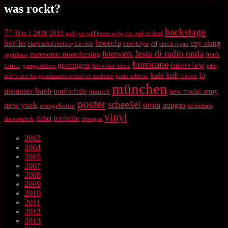
was rockt?
backstage
7"
2018
2019
59 to 1
and you will know us by the trail of dead
brescia
berlin
city slang
brooklyn
cd
black rebel motorcycle club
chuck ragan
festa di radio onda
feierwerk
eurosonic noorderslag
frank
epplehaus
hurricane
interview
groningen
turner
hot water music
garage deluxe
jello
kafe kult
lp
biafra and the guantanamo school of medicine
justin sullivan
london
münchen
monster bash
muffathalle
munich
new model army
poster
scheeßel
new york
strom
orangehouse
stuttgart
technikum
vinyl
tonhalle
ticket
theaterfabrik
tübingen
2002
2004
2005
2007
2008
2009
2010
2011
2012
2013