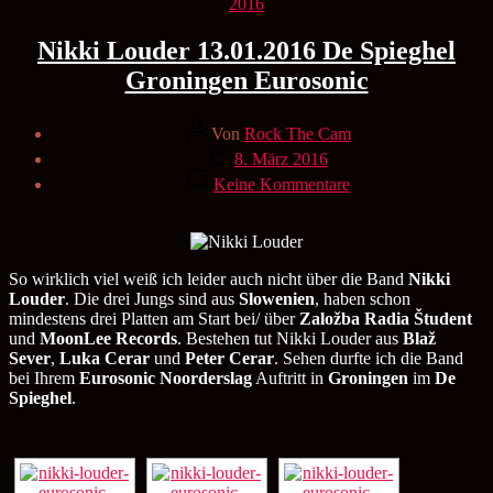
Kategorien
2016
Nikki Louder 13.01.2016 De Spieghel
Groningen Eurosonic
Beitragsautor
Von
Rock The Cam
Veröffentlichungsdatum
8. März 2016
zu
Keine Kommentare
Nikki
Louder
13.01.2016
De
Spieghel
So wirklich viel weiß ich leider auch nicht über die Band
Nikki
Groningen
Louder
. Die drei Jungs sind aus
Slowenien
, haben schon
Eurosonic
mindestens drei Platten am Start bei/ über
Založba Radia Študent
und
MoonLee Records
. Bestehen tut Nikki Louder aus
Blaž
Sever
,
Luka Cerar
und
Peter Cerar
. Sehen durfte ich die Band
bei Ihrem
Eurosonic Noorderslag
Auftritt in
Groningen
im
De
Spieghel
.