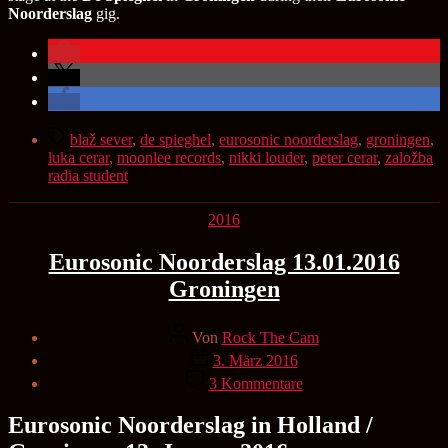
Noorderslag
gig.
Schlagwörter
blaž sever
,
de spieghel
,
eurosonic noorderslag
,
groningen
,
luka cerar
,
moonlee records
,
nikki louder
,
peter cerar
,
založba
radia student
Kategorien
2016
Eurosonic Noorderslag 13.01.2016
Groningen
Beitragsautor
Von
Rock The Cam
Veröffentlichungsdatum
3. März 2016
zu
3 Kommentare
Eurosonic
Noorderslag
Eurosonic Noorderslag in Holland /
13.01.2016