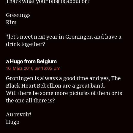
That’s what your blog is about or?
Greetings
Kim
*let’s meet next year in Groningen and have a
drink together?
sagt:
a Hugo from Belgium
10. März 2016 um 16:05 Uhr
Groningen is always a good time and yes, The
Black Heart Rebellion are a great band.
Will there be some more pictures of them or is
the one all there is?
Au revoir!
Hugo