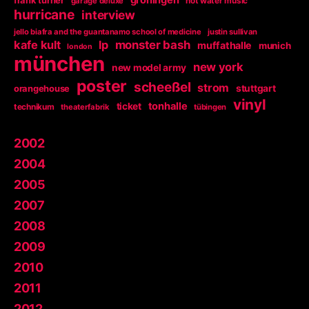
groningen
frank turner
garage deluxe
hot water music
hurricane
interview
jello biafra and the guantanamo school of medicine
justin sullivan
kafe kult
lp
monster bash
muffathalle
munich
london
münchen
new york
new model army
poster
scheeßel
strom
orangehouse
stuttgart
vinyl
tonhalle
ticket
technikum
theaterfabrik
tübingen
2002
2004
2005
2007
2008
2009
2010
2011
2012