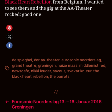
Black Heart Rebellion
from Belgium. I wanted
to see them and the gig at the AA-Theater
rocked: good one!
de spieghel
,
der aa-theater
,
eurosonic noorderslag
,
grand theatre
,
groningen
,
huize maas
,
middlemist red
,
Schlagwörter
newscafe
,
nikki louder
,
saveus
,
svavar knutur
,
the
black heart rebellion
,
the parrots
←
Eurosonic Noorderslag 13. – 16. Januar 2016
Groningen