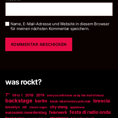
Name, E-Mail-Adresse und Website in diesem Browser
für meinen nächsten Kommentar speichern.
was rockt?
7"
2018
2019
59 to 1
and you will know us by the trail of dead
backstage
berlin
brescia
black rebel motorcycle club
city slang
brooklyn
cd
chuck ragan
epplehaus
festa di radio onda
feierwerk
eurosonic noorderslag