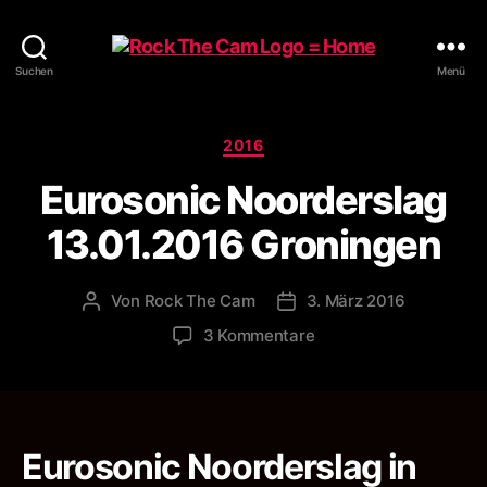
Rock
Suchen
Menü
The
Cam
Kategorien
2016
Eurosonic Noorderslag
13.01.2016 Groningen
Von
Rock The Cam
3. März 2016
Beitragsautor
Veröffentlichungsdatum
zu
3 Kommentare
Eurosonic
Noorderslag
13.01.2016
Groningen
Eurosonic Noorderslag in