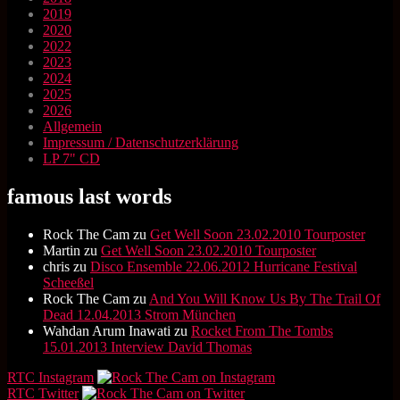
2019
2020
2022
2023
2024
2025
2026
Allgemein
Impressum / Datenschutzerklärung
LP 7" CD
famous last words
Rock The Cam
zu
Get Well Soon 23.02.2010 Tourposter
Martin
zu
Get Well Soon 23.02.2010 Tourposter
chris
zu
Disco Ensemble 22.06.2012 Hurricane Festival
Scheeßel
Rock The Cam
zu
And You Will Know Us By The Trail Of
Dead 12.04.2013 Strom München
Wahdan Arum Inawati
zu
Rocket From The Tombs
15.01.2013 Interview David Thomas
RTC Instagram
RTC Twitter