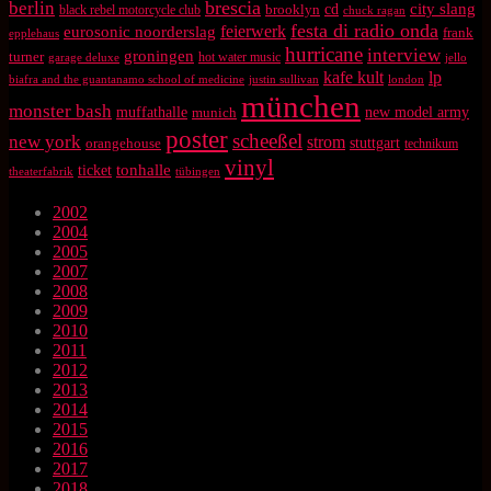
brescia
berlin
city slang
brooklyn
cd
black rebel motorcycle club
chuck ragan
festa di radio onda
feierwerk
eurosonic noorderslag
frank
epplehaus
hurricane
interview
groningen
turner
hot water music
garage deluxe
jello
kafe kult
lp
biafra and the guantanamo school of medicine
justin sullivan
london
münchen
monster bash
muffathalle
munich
new model army
poster
scheeßel
new york
strom
orangehouse
stuttgart
technikum
vinyl
tonhalle
ticket
theaterfabrik
tübingen
2002
2004
2005
2007
2008
2009
2010
2011
2012
2013
2014
2015
2016
2017
2018