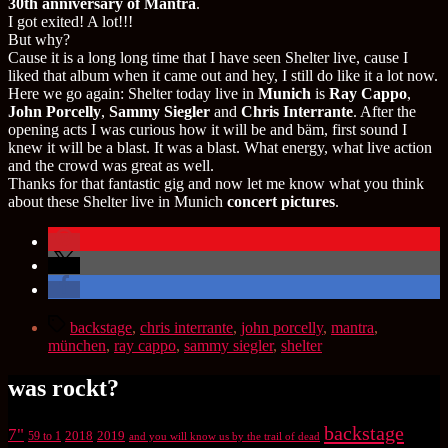
30th anniversary of Mantra
.
I got exited! A lot!!!
But why?
Cause it is a long long time that I have seen Shelter live, cause I
liked that album when it came out and hey, I still do like it a lot now.
Here we go again: Shelter today live in
Munich
is
Ray Cappo
,
John Porcelly
,
Sammy Siegler
and
Chris Interrante
. After the
opening acts I was curious how it will be and bäm, first sound I
knew it will be a blast. It was a blast. What energy, what live action
and the crowd was great as well.
Thanks for that fantastic gig and now let me know what you think
about these Shelter live in Munich
concert pictures
.
Schlagwörter
backstage
,
chris interrante
,
john porcelly
,
mantra
,
münchen
,
ray cappo
,
sammy siegler
,
shelter
was rockt?
backstage
7"
2018
2019
59 to 1
and you will know us by the trail of dead