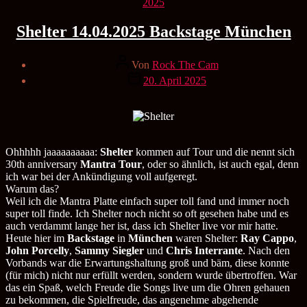
Kategorien
2025
Shelter 14.04.2025 Backstage München
Beitragsautor
Von
Rock The Cam
Veröffentlichungsdatum
20. April 2025
Ohhhhh jaaaaaaaaaa:
Shelter
kommen auf Tour und die nennt sich
30th anniversary
Mantra Tour
, oder so ähnlich, ist auch egal, denn
ich war bei der Ankündigung voll aufgeregt.
Warum das?
Weil ich die Mantra Platte einfach super toll fand und immer noch
super toll finde. Ich Shelter noch nicht so oft gesehen habe und es
auch verdammt lange her ist, dass ich Shelter live vor mir hatte.
Heute hier im
Backstage
in
München
waren Shelter:
Ray Cappo
,
John Porcelly
,
Sammy Siegler
und
Chris Interrante
. Nach den
Vorbands war die Erwartungshaltung groß und bäm, diese konnte
(für mich) nicht nur erfüllt werden, sondern wurde übertroffen. War
das ein Spaß, welch Freude die Songs live um die Ohren gehauen
zu bekommen, die Spielfreude, das angenehme abgehende