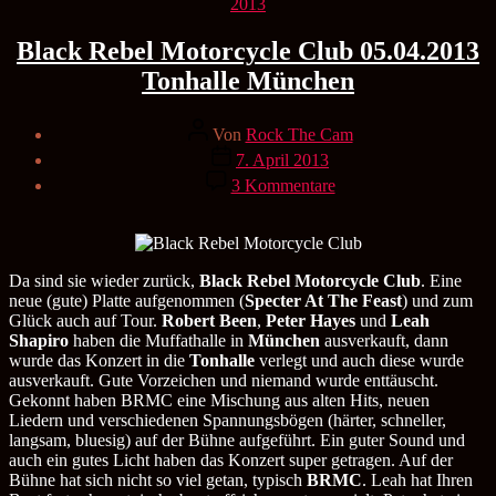
Kategorien
2013
Black Rebel Motorcycle Club 05.04.2013
Tonhalle München
Beitragsautor
Von
Rock The Cam
Veröffentlichungsdatum
7. April 2013
zu
3 Kommentare
Black
Rebel
Motorcycle
Club
05.04.2013
Da sind sie wieder zurück,
Black Rebel Motorcycle Club
. Eine
Tonhalle
neue (gute) Platte aufgenommen (
Specter At The Feast
) und zum
München
Glück auch auf Tour.
Robert Been
,
Peter Hayes
und
Leah
Shapiro
haben die Muffathalle in
München
ausverkauft, dann
wurde das Konzert in die
Tonhalle
verlegt und auch diese wurde
ausverkauft. Gute Vorzeichen und niemand wurde enttäuscht.
Gekonnt haben BRMC eine Mischung aus alten Hits, neuen
Liedern und verschiedenen Spannungsbögen (härter, schneller,
langsam, bluesig) auf der Bühne aufgeführt. Ein guter Sound und
auch ein gutes Licht haben das Konzert super getragen. Auf der
Bühne hat sich nicht so viel getan, typisch
BRMC
. Leah hat Ihren