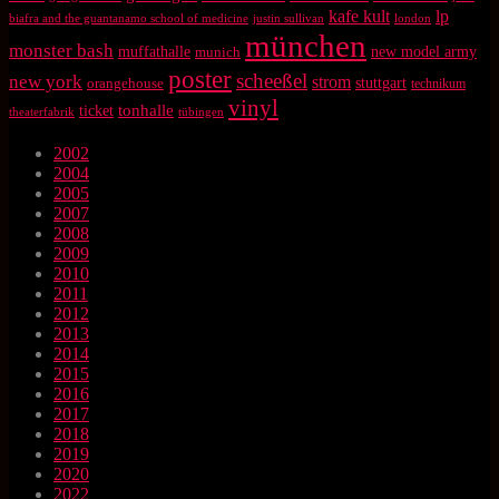
kafe kult
lp
biafra and the guantanamo school of medicine
justin sullivan
london
münchen
monster bash
muffathalle
munich
new model army
poster
scheeßel
new york
strom
orangehouse
stuttgart
technikum
vinyl
tonhalle
ticket
theaterfabrik
tübingen
2002
2004
2005
2007
2008
2009
2010
2011
2012
2013
2014
2015
2016
2017
2018
2019
2020
2022