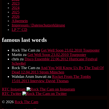
2023
2024
2025
2026
Allgemein
Impressum / Datenschutzerklärung
LP 7" CD
famous last words
Rock The Cam
zu
Get Well Soon 23.02.2010 Tourposter
Martin
zu
Get Well Soon 23.02.2010 Tourposter
chris
zu
Disco Ensemble 22.06.2012 Hurricane Festival
Scheeßel
Rock The Cam
zu
And You Will Know Us By The Trail Of
Dead 12.04.2013 Strom München
Wahdan Arum Inawati
zu
Rocket From The Tombs
15.01.2013 Interview David Thomas
RTC Instagram
RTC Twitter
© 2026
Rock The Cam