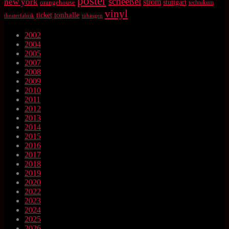
poster
scheeßel
new york
strom
orangehouse
stuttgart
technikum
vinyl
tonhalle
ticket
theaterfabrik
tübingen
2002
2004
2005
2007
2008
2009
2010
2011
2012
2013
2014
2015
2016
2017
2018
2019
2020
2022
2023
2024
2025
2026