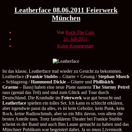
Leatherface 08.06.2011 Feierwerk
München
Beitragsautor
Von
Rock The Cam
Veröffentlichungsdatum
21. Juli 2011
zu
Keine Kommentare
Leatherface
08.06.2011
Feierwerk
München
Ist das klasse, Leatherface mal wieder zu Gesicht zu bekommen.
Leatherface (
Frankie Stubbs
– Gitarre + Gesang /
Stephan Musch
– Schlagzeug /
Hammond Dickie
– Gitarre und
Philliskirk
Graeme
– Bass) haben eine neue Platte namens
The Stormy Petrel
raus (genial das Teil) und sind zum Glück auf Tour durch
Deutschland. Die Kranhalle im
Feierwerk
war gut besucht und
Leatherface
spielten ein tolles Set. Ich kann es schlecht erklären,
aber irgendwie passt da alles, es ist kein Gebolze, kein Punk, kein
Rock, keine Radioschmuh, aber so ein Mix davon, von allem die
besten Anteile raus. Trotz familiärem Theater bei Frankie Stubbs
scheint es der Band und auch Ihm Laune gemacht zu haben und das
Münchner Publikum war begeistert dabei. Ja so muss Livemusik