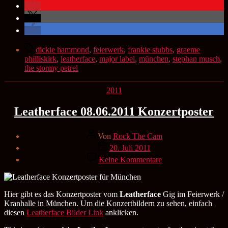
Schlagwörter
dickie hammond
,
feierwerk
,
frankie stubbs
,
graeme
philliskirk
,
leatherface
,
major label
,
münchen
,
stephan musch
,
the stormy petrel
Kategorien
2011
Leatherface 08.06.2011 Konzertposter
Beitragsautor
Von
Rock The Cam
Veröffentlichungsdatum
20. Juli 2011
zu
Keine Kommentare
Leatherface
08.06.2011
Konzertposter
Hier gibt es das Konzertposter vom
Leatherface
Gig im Feierwerk /
Kranhalle in München. Um die Konzertbildern zu sehen, einfach
diesen
Leatherface Bilder Link
anklicken.