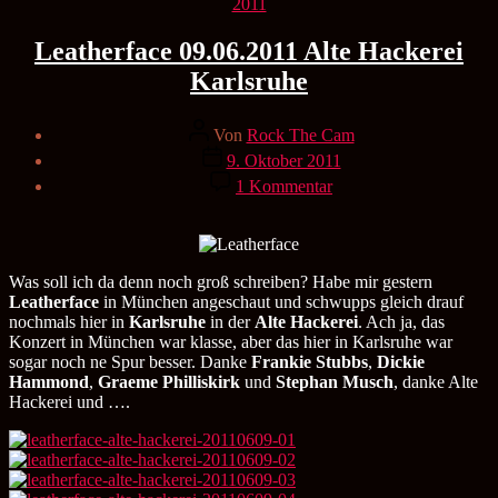
Kategorien
2011
Leatherface 09.06.2011 Alte Hackerei
Karlsruhe
Beitragsautor
Von
Rock The Cam
Veröffentlichungsdatum
9. Oktober 2011
zu
1 Kommentar
Leatherface
09.06.2011
Alte
Hackerei
Karlsruhe
Was soll ich da denn noch groß schreiben? Habe mir gestern
Leatherface
in München angeschaut und schwupps gleich drauf
nochmals hier in
Karlsruhe
in der
Alte Hackerei
. Ach ja, das
Konzert in München war klasse, aber das hier in Karlsruhe war
sogar noch ne Spur besser. Danke
Frankie Stubbs
,
Dickie
Hammond
,
Graeme Philliskirk
und
Stephan Musch
, danke Alte
Hackerei und ….