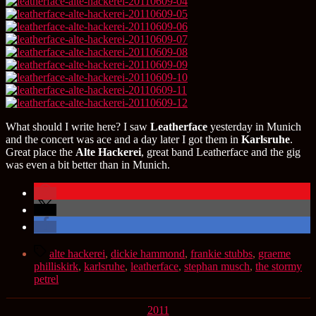
What should I write here? I saw
Leatherface
yesterday in Munich
and the concert was ace and a day later I got them in
Karlsruhe
.
Great place the
Alte Hackerei
, great band Leatherface and the gig
was even a bit better than in Munich.
Schlagwörter
alte hackerei
,
dickie hammond
,
frankie stubbs
,
graeme
philliskirk
,
karlsruhe
,
leatherface
,
stephan musch
,
the stormy
petrel
Kategorien
2011